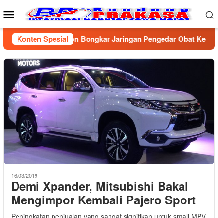
Loncat
Menu
ke
Mobile
konten
lresta Cirebon Bongkar Jaringan Pengedar Obat Keras Ilegal, D
Konten Spesial
16/03/2019
Demi Xpander, Mitsubishi Bakal
Mengimpor Kembali Pajero Sport
Peningkatan penjualan yang sangat signifikan untuk small MPV