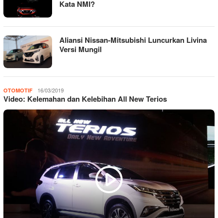
Kata NMI?
Aliansi Nissan-Mitsubishi Luncurkan Livina
Versi Mungil
admin
16/03/2019
OTOMOTIF
Video: Kelemahan dan Kelebihan All New Terios