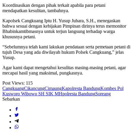
Koordinasikan dengan pihak terkait apabila para petani
mendapatkan kesulitan, tambahnya.
Kapolsek Cangkuang Iptu H. Yusup Juhara, S.H., menegaskan
bahwa sesuai dengan kebijakan Pimpinan dirinya terus memonitor
Bhabinkamtibmasnya untuk terjun langsung terhadap warga
khususnya petani.
“Sebelumnya telah kami lakukan pendataan serta pemetaan petani di
tujuh Desa yang ada diwilayah hukum Polsek Cangkuang,” jelas
Yusup.
Agar kami dapat mengetahui kesulitas masing-masing petani, agar
mecapai hasil yang maksimal, pungkasnya.
Post Views:
115
Cangkuang
Cikancung
Cimaung
Kapolresta Bandung
Kombes Pol
Kusworo Wibowo SH SIK MH
polresta Bandung
Soreang
Sebarkan