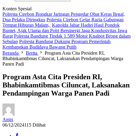
Konten Spesial
Polresta Cirebon Bongkar Jaringan Pengedar Obat Keras Ilegal,
Dua Pelaku Diringkus
Polresta Cirebon Gelar Razia Gabungan
Tempat Hiburan Malam,
Kapolda Jabar Hadiri Haul Pondok
Buntet, Ajak Ulama dan Polri Bersinergi Jaga Kondusivitas Jawa
Barat
Polresta Bandung Tindak 1.589 Motor Knalpot Brong dalam
Sebulan
Polresta Bandung Dukung Program Pemerintah
Kembangkan Budidaya Bawang Putih
Beranda
Berita
Program Asta Cita Presiden RI,
Bhabinkamtibmas Ciluncat, Laksanakan Pendampingan Warga
Panen Padi
Program Asta Cita Presiden RI,
Bhabinkamtibmas Ciluncat, Laksanakan
Pendampingan Warga Panen Padi
Amix
06/12/2024
115 Dilihat