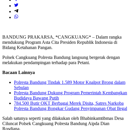
BANDUNG PRAKARSA, *CANGKUANG* – Dalam rangka
mendukung Program Asta Cita Presiden Republik Indonesia di
Bidang Ketahanan Pangan.
Polsek Cangkuang Polresta Bandung langsung bergerak dengan
melakukan pendampingan terhadap para Petani.
Bacaan Lainnya
Polresta Bandung Tindak 1.589 Motor Knalpot Brong dalam
Sebulan
Polresta Bandung Dukung Program Pemerintah Kembangkan
Budidaya Bawang Putih
784.500 Butir OKT Berbagai Merek Disita, Satres Narkoba
Polresta Bandung Bongkar Gudang Penyimpanan Obat Ilegal
Salah satunya seperti yang dilakukan oleh Bhabinkamtibmas Desa
Ciluncat Polsek Cangkuang Polresta Bandung Aipda Dian
Rosdiana.