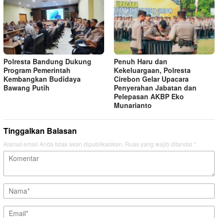
Polresta Bandung Dukung
Penuh Haru dan
Program Pemerintah
Kekeluargaan, Polresta
Kembangkan Budidaya
Cirebon Gelar Upacara
Bawang Putih
Penyerahan Jabatan dan
Pelepasan AKBP Eko
Munarianto
Tinggalkan Balasan
Alamat email Anda tidak akan dipublikasikan.
Ruas yang wajib ditandai
*