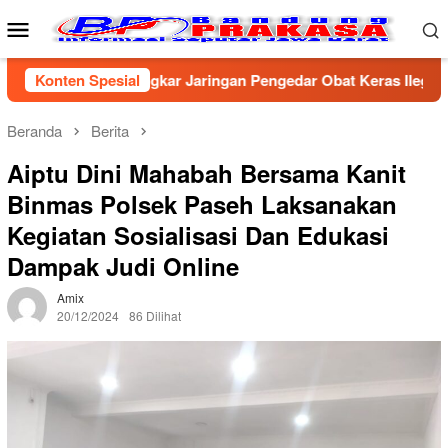
Loncat
Menu
ke
Mobile
konten
irebon Bongkar Jaringan Pengedar Obat Keras Ilegal, Dua Pelak
Konten Spesial
Beranda
Berita
Aiptu Dini Mahabah Bersama Kanit
Binmas Polsek Paseh Laksanakan
Kegiatan Sosialisasi Dan Edukasi
Dampak Judi Online
Amix
20/12/2024
86 Dilihat