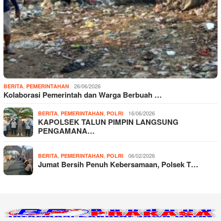
,
26/06/2026
BERITA
PEMERINTAHAN
Kolaborasi Pemerintah dan Warga Berbuah …
,
,
16/06/2026
BERITA
PEMERINTAHAN
POLRI
KAPOLSEK TALUN PIMPIN LANGSUNG
PENGAMANA…
,
,
06/02/2026
BERITA
PEMERINTAHAN
POLRI
Jumat Bersih Penuh Kebersamaan, Polsek T…