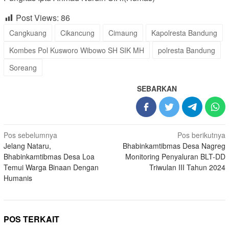
Post Views:
86
Cangkuang
Cikancung
Cimaung
Kapolresta Bandung
Kombes Pol Kusworo Wibowo SH SIK MH
polresta Bandung
Soreang
SEBARKAN
Navigasi
Pos sebelumnya
Pos berikutnya
Jelang Nataru,
Bhabinkamtibmas Desa Nagreg
pos
Bhabinkamtibmas Desa Loa
Monitoring Penyaluran BLT-DD
Temui Warga Binaan Dengan
Triwulan III Tahun 2024
Humanis
POS TERKAIT