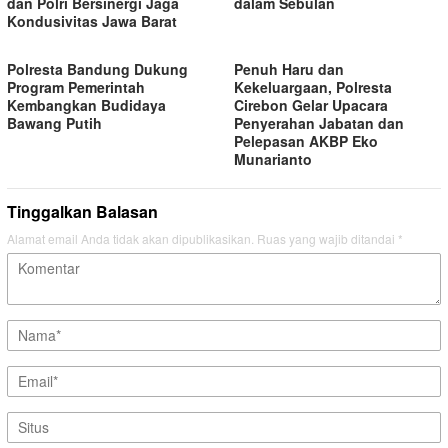
dan Polri Bersinergi Jaga
dalam Sebulan
Kondusivitas Jawa Barat
Polresta Bandung Dukung
Penuh Haru dan
Program Pemerintah
Kekeluargaan, Polresta
Kembangkan Budidaya
Cirebon Gelar Upacara
Bawang Putih
Penyerahan Jabatan dan
Pelepasan AKBP Eko
Munarianto
Tinggalkan Balasan
Alamat email Anda tidak akan dipublikasikan.
Ruas yang wajib ditandai
*