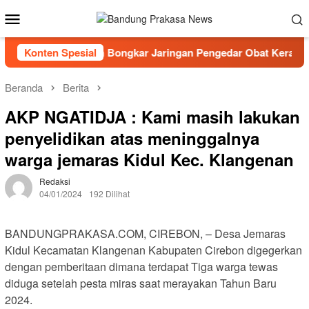
Loncat
Menu
ke
Mobile
konten
Polresta Cirebon Bongkar Jaringan Pengedar Obat Keras Ilegal
Konten Spesial
Beranda
Berita
AKP NGATIDJA : Kami masih lakukan
penyelidikan atas meninggalnya
warga jemaras Kidul Kec. Klangenan
Redaksi
04/01/2024
192 Dilihat
BANDUNGPRAKASA.COM, CIREBON, – Desa Jemaras
Kidul Kecamatan Klangenan Kabupaten Cirebon digegerkan
dengan pemberitaan dimana terdapat Tiga warga tewas
diduga setelah pesta miras saat merayakan Tahun Baru
2024.