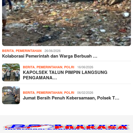
,
26/06/2026
BERITA
PEMERINTAHAN
Kolaborasi Pemerintah dan Warga Berbuah …
,
,
16/06/2026
BERITA
PEMERINTAHAN
POLRI
KAPOLSEK TALUN PIMPIN LANGSUNG
PENGAMANA…
,
,
06/02/2026
BERITA
PEMERINTAHAN
POLRI
Jumat Bersih Penuh Kebersamaan, Polsek T…