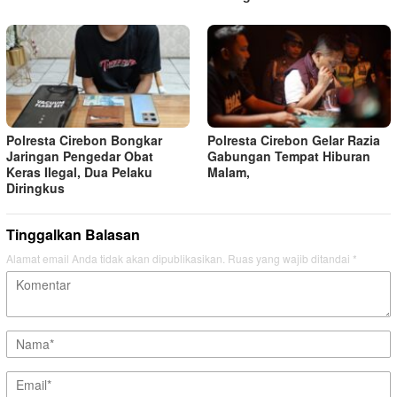
Polresta Cirebon Bongkar
Polresta Cirebon Gelar Razia
Jaringan Pengedar Obat
Gabungan Tempat Hiburan
Keras Ilegal, Dua Pelaku
Malam,
Diringkus
Tinggalkan Balasan
Alamat email Anda tidak akan dipublikasikan.
Ruas yang wajib ditandai
*