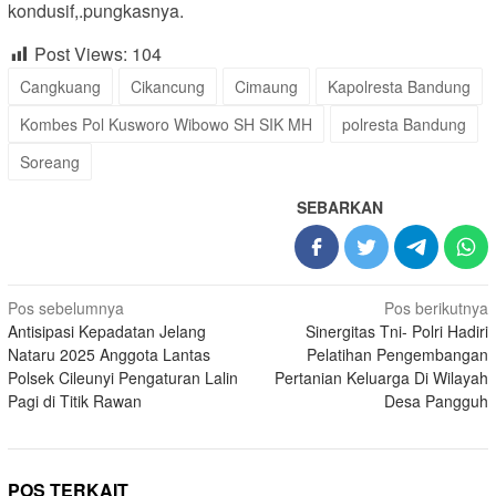
kondusif,.pungkasnya.
Post Views:
104
Cangkuang
Cikancung
Cimaung
Kapolresta Bandung
Kombes Pol Kusworo Wibowo SH SIK MH
polresta Bandung
Soreang
SEBARKAN
Navigasi
Pos sebelumnya
Pos berikutnya
Antisipasi Kepadatan Jelang
Sinergitas Tni- Polri Hadiri
pos
Nataru 2025 Anggota Lantas
Pelatihan Pengembangan
Polsek Cileunyi Pengaturan Lalin
Pertanian Keluarga Di Wilayah
Pagi di Titik Rawan
Desa Pangguh
POS TERKAIT