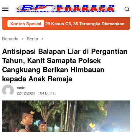
Loncat
Menu
ke
Mobile
konten
g Ungkap 29 Kasus C3, 36 Tersangka Diamankan dalam Periode J
Konten Spesial
Beranda
Berita
Antisipasi Balapan Liar di Pergantian
Tahun, Kanit Samapta Polsek
Cangkuang Berikan Himbauan
kepada Anak Remaja
Amix
22/12/2024
104 Dilihat