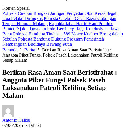
Konten Spesial
Polresta Cirebon Bongkar Jaringan Pengedar Obat Keras Ilegal,
Dua Pelaku Diringkus
Polresta Cirebon Gelar Razia Gabungan
Tempat Hiburan Malam,
Kapolda Jabar Hadiri Haul Pondok
Buntet, Ajak Ulama dan Polri Bersinergi Jaga Kondusivitas Jawa
Barat
Polresta Bandung Tindak 1.589 Motor Knalpot Brong dalam
Sebulan
Polresta Bandung Dukung Program Pemerintah
Kembangkan Budidaya Bawang Putih
Beranda
Berita
Berikan Rasa Aman Saat Beristirahat :
Anggota Piket Fungsi Polsek Paseh Laksanakan Patroli Keliling
Setiap Malam
Berikan Rasa Aman Saat Beristirahat :
Anggota Piket Fungsi Polsek Paseh
Laksanakan Patroli Keliling Setiap
Malam
Antonio Haikal
07/06/2026
17 Dilihat