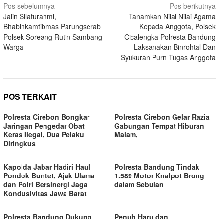
Navigasi
Pos sebelumnya
Pos berikutnya
Jalin Silaturahmi,
Tanamkan Nilai Nilai Agama
pos
Bhabinkamtibmas Parungserab
Kepada Anggota, Polsek
Polsek Soreang Rutin Sambang
Cicalengka Polresta Bandung
Warga
Laksanakan Binrohtal Dan
Syukuran Purn Tugas Anggota
POS TERKAIT
Polresta Cirebon Bongkar
Polresta Cirebon Gelar Razia
Jaringan Pengedar Obat
Gabungan Tempat Hiburan
Keras Ilegal, Dua Pelaku
Malam,
Diringkus
Kapolda Jabar Hadiri Haul
Polresta Bandung Tindak
Pondok Buntet, Ajak Ulama
1.589 Motor Knalpot Brong
dan Polri Bersinergi Jaga
dalam Sebulan
Kondusivitas Jawa Barat
Polresta Bandung Dukung
Penuh Haru dan