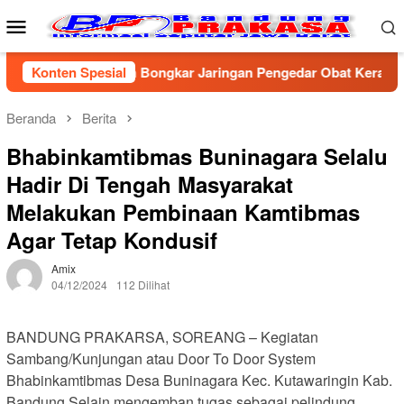
Loncat
Menu
ke
Mobile
konten
Polresta Cirebon Bongkar Jaringan Pengedar Obat Keras Ilegal
Konten Spesial
Beranda
Berita
Bhabinkamtibmas Buninagara Selalu
Hadir Di Tengah Masyarakat
Melakukan Pembinaan Kamtibmas
Agar Tetap Kondusif
Amix
04/12/2024
112 Dilihat
BANDUNG PRAKARSA, SOREANG – Kegiatan
Sambang/Kunjungan atau Door To Door System
Bhabinkamtibmas Desa Buninagara Kec. Kutawaringin Kab.
Bandung,Selain mengemban tugas sebagai pelindung,