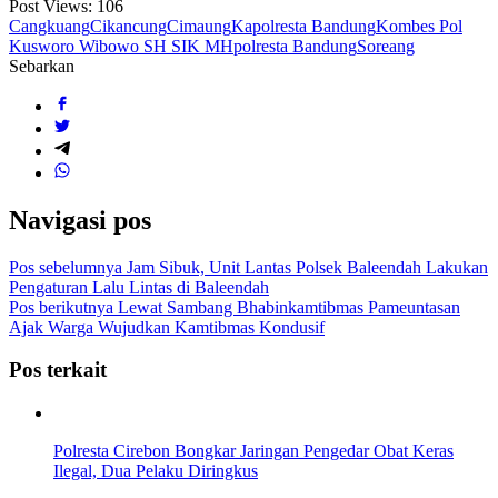
Post Views:
106
Cangkuang
Cikancung
Cimaung
Kapolresta Bandung
Kombes Pol
Kusworo Wibowo SH SIK MH
polresta Bandung
Soreang
Sebarkan
Navigasi pos
Pos sebelumnya
Jam Sibuk, Unit Lantas Polsek Baleendah Lakukan
Pengaturan Lalu Lintas di Baleendah
Pos berikutnya
Lewat Sambang Bhabinkamtibmas Pameuntasan
Ajak Warga Wujudkan Kamtibmas Kondusif
Pos terkait
Polresta Cirebon Bongkar Jaringan Pengedar Obat Keras
Ilegal, Dua Pelaku Diringkus