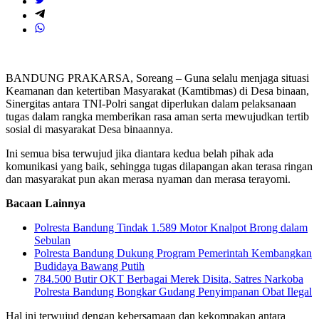
BANDUNG PRAKARSA, Soreang – Guna selalu menjaga situasi
Keamanan dan ketertiban Masyarakat (Kamtibmas) di Desa binaan,
Sinergitas antara TNI-Polri sangat diperlukan dalam pelaksanaan
tugas dalam rangka memberikan rasa aman serta mewujudkan tertib
sosial di masyarakat Desa binaannya.
Ini semua bisa terwujud jika diantara kedua belah pihak ada
komunikasi yang baik, sehingga tugas dilapangan akan terasa ringan
dan masyarakat pun akan merasa nyaman dan merasa terayomi.
Bacaan Lainnya
Polresta Bandung Tindak 1.589 Motor Knalpot Brong dalam
Sebulan
Polresta Bandung Dukung Program Pemerintah Kembangkan
Budidaya Bawang Putih
784.500 Butir OKT Berbagai Merek Disita, Satres Narkoba
Polresta Bandung Bongkar Gudang Penyimpanan Obat Ilegal
Hal ini terwujud dengan kebersamaan dan kekompakan antara