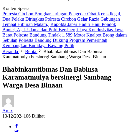
Konten Spesial
Polresta Cirebon Bongkar Jaringan Pengedar Obat Keras Ilegal,
Dua Pelaku Diringkus
Polresta Cirebon Gelar Razia Gabungan
Tempat Hiburan Malam,
Kapolda Jabar Hadiri Haul Pondok
Buntet, Ajak Ulama dan Polri Bersinergi Jaga Kondusivitas Jawa
Barat
Polresta Bandung Tindak 1.589 Motor Knalpot Brong dalam
Sebulan
Polresta Bandung Dukung Program Pemerintah
Kembangkan Budidaya Bawang Putih
Beranda
Berita
Bhabinkamtibmas Dan Babinsa
Karamatmulya bersinergi Sambang Warga Desa Binaan
Bhabinkamtibmas Dan Babinsa
Karamatmulya bersinergi Sambang
Warga Desa Binaan
Amix
13/12/2024
106 Dilihat