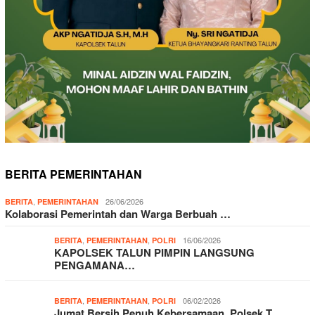
BERITA PEMERINTAHAN
,
26/06/2026
BERITA
PEMERINTAHAN
Kolaborasi Pemerintah dan Warga Berbuah …
,
,
16/06/2026
BERITA
PEMERINTAHAN
POLRI
KAPOLSEK TALUN PIMPIN LANGSUNG
PENGAMANA…
,
,
06/02/2026
BERITA
PEMERINTAHAN
POLRI
Jumat Bersih Penuh Kebersamaan, Polsek T…