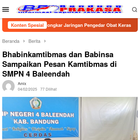
Loncat
Menu
ke
Mobile
konten
ta Cirebon Bongkar Jaringan Pengedar Obat Keras Ilegal, Dua P
Konten Spesial
Beranda
Berita
Bhabinkamtibmas dan Babinsa
Sampaikan Pesan Kamtibmas di
SMPN 4 Baleendah
Amix
04/02/2025
77 Dilihat