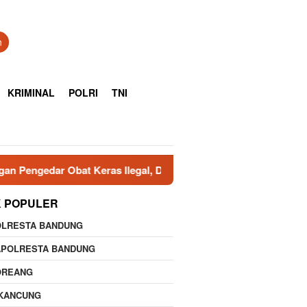
n
KRIMINAL
POLRI
TNI
bat Keras Ilegal, Dua Pelaku Diringkus
Polresta Cirebo
K POPULER
OLRESTA BANDUNG
APOLRESTA BANDUNG
OREANG
IKANCUNG