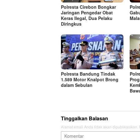
Polresta Cirebon Bongkar
Polr
Jaringan Pengedar Obat
Gabu
Keras Ilegal, Dua Pelaku
Mal
Diringkus
Polresta Bandung Tindak
Polr
1.589 Motor Knalpot Brong
Prog
dalam Sebulan
Kem
Bawa
Tinggalkan Balasan
Alamat email Anda tidak akan dipublikasikan.