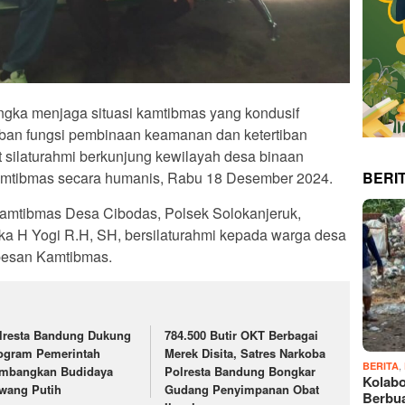
 menjaga situasi kamtibmas yang kondusif
an fungsi pembinaan keamanan dan ketertiban
t silaturahmi berkunjung kewilayah desa binaan
BERI
mtibmas secara humanis, Rabu 18 Desember 2024.
nkamtibmas Desa Cibodas, Polsek Solokanjeruk,
ka H Yogi R.H, SH, bersilaturahmi kepada warga desa
pesan Kamtibmas.
lresta Bandung Dukung
784.500 Butir OKT Berbagai
ogram Pemerintah
Merek Disita, Satres Narkoba
,
BERITA
mbangkan Budidaya
Polresta Bandung Bongkar
Kolabo
wang Putih
Gudang Penyimpanan Obat
Berbu