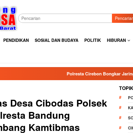
Pencaria
PENDIDIKAN
SOSIAL DAN BUDAYA
POLITIK
HIBURAN
Polresta Cirebon Bongkar Jaringan Pengedar O
TOPI
P
s Desa Cibodas Polsek
K
lresta Bandung
S
mbang Kamtibmas
C