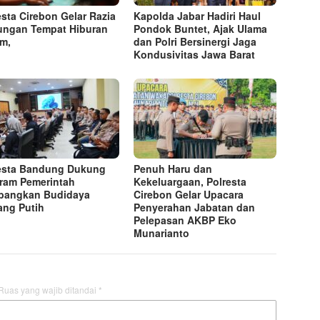
esta Cirebon Gelar Razia
Kapolda Jabar Hadiri Haul
ngan Tempat Hiburan
Pondok Buntet, Ajak Ulama
am,
dan Polri Bersinergi Jaga
Kondusivitas Jawa Barat
esta Bandung Dukung
Penuh Haru dan
ram Pemerintah
Kekeluargaan, Polresta
bangkan Budidaya
Cirebon Gelar Upacara
ng Putih
Penyerahan Jabatan dan
Pelepasan AKBP Eko
Munarianto
Ruas yang wajib ditandai
*