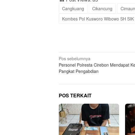
Cangkuang
Cikancung
Cimau
Kombes Pol Kusworo Wibowo SH SIK
Navigasi
Pos sebelumnya
Personel Polresta Cirebon Mendapat K
pos
Pangkat Pengabdian
POS TERKAIT