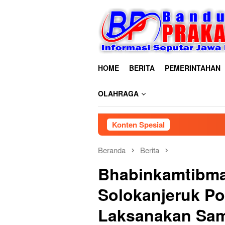
Loncat
ke
konten
HOME
BERITA
PEMERINTAHAN
OLAHRAGA
Konten Spesial
Beranda
Berita
Bhabinkamtibma
Solokanjeruk Po
Laksanakan Sa