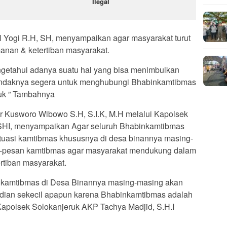
Ilegal
H Yogi R.H, SH, menyampaikan agar masyarakat turut
anan & ketertiban masyarakat.
ngetahui adanya suatu hal yang bisa menimbulkan
endaknya segera untuk menghubungi Bhabinkamtibmas
ruk ” Tambahnya
 Kusworo Wibowo S.H, S.I.K, M.H melalui Kapolsek
 SHI, menyampaikan Agar seluruh Bhabinkamtibmas
situasi kamtibmas khususnya di desa binannya masing-
-pesan kamtibmas agar masyarakat mendukung dalam
tiban masyarakat.
nkamtibmas di Desa Binannya masing-masing akan
jadian sekecil apapun karena Bhabinkamtibmas adalah
 Kapolsek Solokanjeruk AKP Tachya Madjid, S.H.I