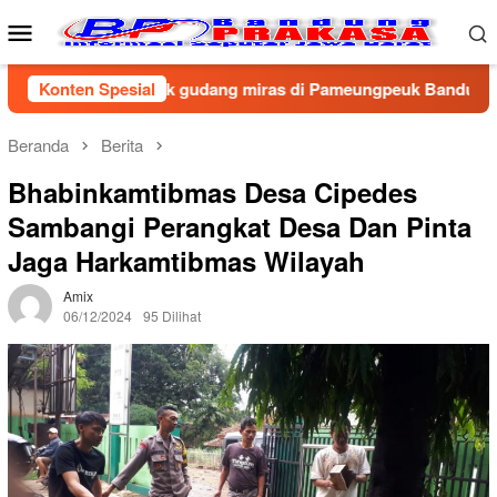
Loncat
Menu
ke
Mobile
konten
ung gerebek gudang miras di Pameungpeuk Bandung, Polisi Sita
Konten Spesial
Beranda
Berita
Bhabinkamtibmas Desa Cipedes
Sambangi Perangkat Desa Dan Pinta
Jaga Harkamtibmas Wilayah
Amix
06/12/2024
95 Dilihat