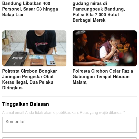
Bandung Libatkan 400
gudang miras di
Personel, Sasar C3 hingga
Pameungpeuk Bandung,
Balap Liar
Polisi Sita 7.000 Botol
Berbagai Merek
Polresta Cirebon Bongkar
Polresta Cirebon Gelar Razia
Jaringan Pengedar Obat
Gabungan Tempat Hiburan
Keras Ilegal, Dua Pelaku
Malam,
Diringkus
Tinggalkan Balasan
Alamat email Anda tidak akan dipublikasikan.
Ruas yang wajib ditandai
*