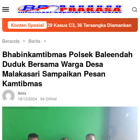
Loncat
Menu
ke
Mobile
konten
g Ungkap 29 Kasus C3, 36 Tersangka Diamankan dalam Periode 
Konten Spesial
Beranda
Berita
Bhabinkamtibmas Polsek Baleendah
Duduk Bersama Warga Desa
Malakasari Sampaikan Pesan
Kamtibmas
Amix
18/12/2024
94 Dilihat