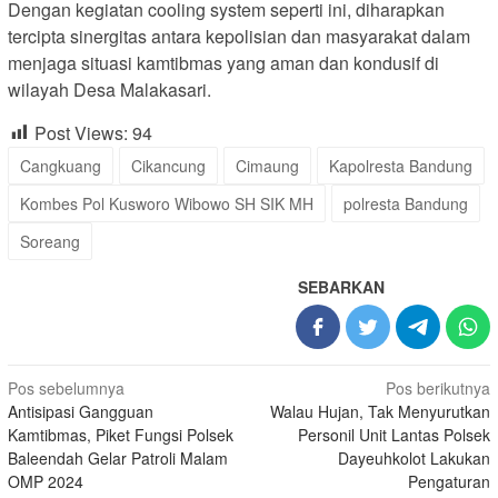
Dengan kegiatan cooling system seperti ini, diharapkan
tercipta sinergitas antara kepolisian dan masyarakat dalam
menjaga situasi kamtibmas yang aman dan kondusif di
wilayah Desa Malakasari.
Post Views:
94
Cangkuang
Cikancung
Cimaung
Kapolresta Bandung
Kombes Pol Kusworo Wibowo SH SIK MH
polresta Bandung
Soreang
SEBARKAN
Navigasi
Pos sebelumnya
Pos berikutnya
Antisipasi Gangguan
Walau Hujan, Tak Menyurutkan
pos
Kamtibmas, Piket Fungsi Polsek
Personil Unit Lantas Polsek
Baleendah Gelar Patroli Malam
Dayeuhkolot Lakukan
OMP 2024
Pengaturan