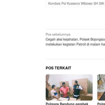
Kombes Pol Kusworo Wibowo SH SIK
Navigasi
Pos sebelumnya
Cegah aksi kejahatan, Polsek Bojongs
pos
melakukan kegiatan Patroli di malam ha
POS TERKAIT
Polresta Bandung gerebek
Polr