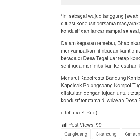
“Ini sebagai wujud tanggung jawab
situasi kondusif bersama masyaraka
kondusif dan lancar sampai selesai
Dalam kegiatan tersebut, Bhabink
menyampaikan himbauan kamtibmas 
berada di Desa Tegalluar tetap ko
sehingga menimbulkan keresahan k
Menurut Kapolresta Bandung Kombe
Kapolsek Bojongsoang Kompol Tugim
dilakukan dengan tujuan untuk teta
kondusif terutama di wilayah Desa
(Deliana S-Red)
Post Views:
99
Cangkuang
Cikancung
Cimau