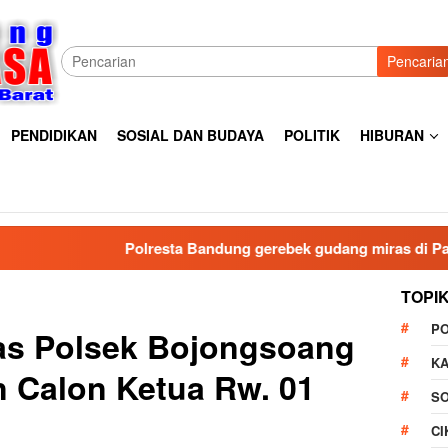
Pencaria
PENDIDIKAN
SOSIAL DAN BUDAYA
POLITIK
HIBURAN
Polresta Bandung gerebek gudang miras di Pameungpeuk Bandu
TOPI
P
s Polsek Bojongsoang
K
n Calon Ketua Rw. 01
S
C