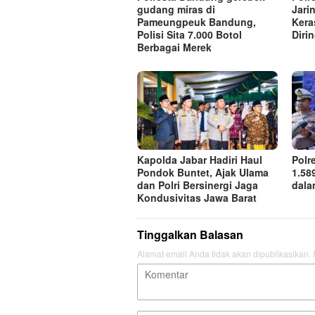
gudang miras di
Jari
Pameungpeuk Bandung,
Kera
Polisi Sita 7.000 Botol
Diri
Berbagai Merek
Kapolda Jabar Hadiri Haul
Polr
Pondok Buntet, Ajak Ulama
1.58
dan Polri Bersinergi Jaga
dala
Kondusivitas Jawa Barat
Tinggalkan Balasan
Alamat email Anda tidak akan dipublikasikan.