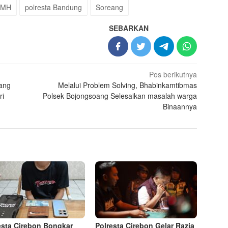
 MH
polresta Bandung
Soreang
SEBARKAN
Pos berikutnya
oang
Melalui Problem Solving, Bhabinkamtibmas
ri
Polsek Bojongsoang Selesaikan masalah warga
Binaannya
esta Cirebon Bongkar
Polresta Cirebon Gelar Razia