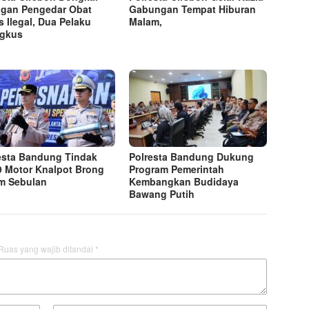
ngan Pengedar Obat
Gabungan Tempat Hiburan
s Ilegal, Dua Pelaku
Malam,
ngkus
esta Bandung Tindak
Polresta Bandung Dukung
9 Motor Knalpot Brong
Program Pemerintah
m Sebulan
Kembangkan Budidaya
Bawang Putih
Ruas yang wajib ditandai
*