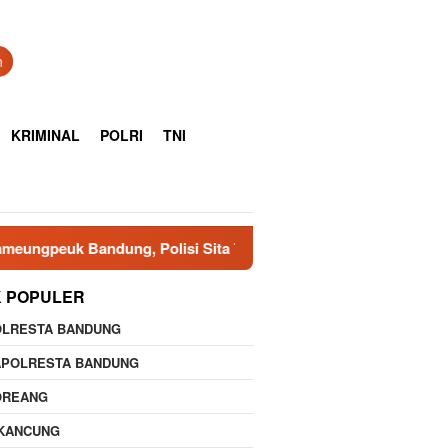
n
KRIMINAL
POLRI
TNI
ng, Polisi Sita 7.000 Botol Berbagai Merek
Polresta C
K POPULER
OLRESTA BANDUNG
APOLRESTA BANDUNG
OREANG
IKANCUNG