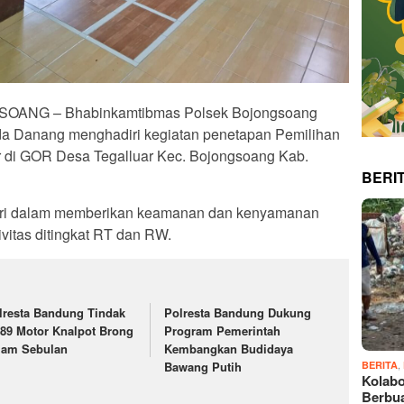
NG – Bhabinkamtibmas Polsek Bojongsoang
da Danang menghadiri kegiatan penetapan Pemilihan
r di GOR Desa Tegalluar Kec. Bojongsoang Kab.
BERI
olri dalam memberikan keamanan dan kenyamanan
vitas ditingkat RT dan RW.
lresta Bandung Tindak
Polresta Bandung Dukung
589 Motor Knalpot Brong
Program Pemerintah
lam Sebulan
Kembangkan Budidaya
,
Bawang Putih
BERITA
Kolabo
Berbu