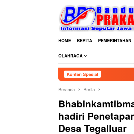
Loncat
ke
konten
HOME
BERITA
PEMERINTAHAN
OLAHRAGA
Konten Spesial
Beranda
Berita
Bhabinkamtibma
hadiri Penetapa
Desa Tegalluar