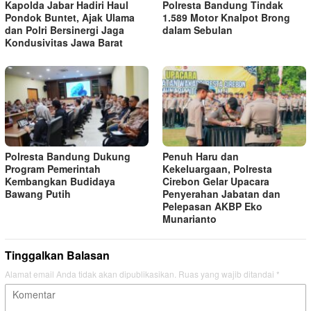
Kapolda Jabar Hadiri Haul
Polresta Bandung Tindak
Pondok Buntet, Ajak Ulama
1.589 Motor Knalpot Brong
dan Polri Bersinergi Jaga
dalam Sebulan
Kondusivitas Jawa Barat
Polresta Bandung Dukung
Penuh Haru dan
Program Pemerintah
Kekeluargaan, Polresta
Kembangkan Budidaya
Cirebon Gelar Upacara
Bawang Putih
Penyerahan Jabatan dan
Pelepasan AKBP Eko
Munarianto
Tinggalkan Balasan
Alamat email Anda tidak akan dipublikasikan.
Ruas yang wajib ditandai
*