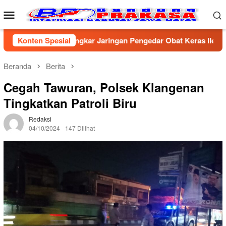
Loncat
Menu
ke
Mobile
konten
 Cirebon Bongkar Jaringan Pengedar Obat Keras Ilegal, Dua Pela
Konten Spesial
Beranda
Berita
Cegah Tawuran, Polsek Klangenan
Tingkatkan Patroli Biru
Redaksi
04/10/2024
147 Dilihat