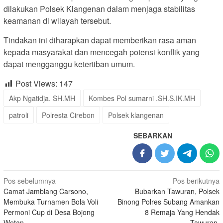
dilakukan Polsek Klangenan dalam menjaga stabilitas
keamanan di wilayah tersebut.
Tindakan ini diharapkan dapat memberikan rasa aman
kepada masyarakat dan mencegah potensi konflik yang
dapat mengganggu ketertiban umum.
Post Views:
147
Akp Ngatidja. SH.MH
Kombes Pol sumarni .SH.S.IK.MH
patroli
Polresta Cirebon
Polsek klangenan
SEBARKAN
Navigasi
Pos sebelumnya
Pos berikutnya
Camat Jamblang Carsono,
Bubarkan Tawuran, Polsek
pos
Membuka Turnamen Bola Voli
Binong Polres Subang Amankan
Permoni Cup di Desa Bojong
8 Remaja Yang Hendak
Wetan
Tawuran.