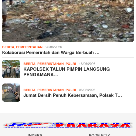
,
26/06/2026
BERITA
PEMERINTAHAN
Kolaborasi Pemerintah dan Warga Berbuah …
,
,
16/06/2026
BERITA
PEMERINTAHAN
POLRI
KAPOLSEK TALUN PIMPIN LANGSUNG
PENGAMANA…
,
,
06/02/2026
BERITA
PEMERINTAHAN
POLRI
Jumat Bersih Penuh Kebersamaan, Polsek T…
INDEKS
KODE ETIK