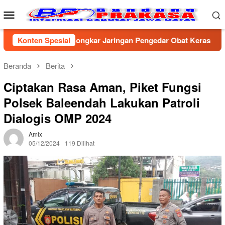
Loncat
Menu
ke
Mobile
konten
ta Cirebon Bongkar Jaringan Pengedar Obat Keras Ilegal, Dua P
Konten Spesial
Beranda
Berita
Ciptakan Rasa Aman, Piket Fungsi
Polsek Baleendah Lakukan Patroli
Dialogis OMP 2024
Amix
05/12/2024
119 Dilihat