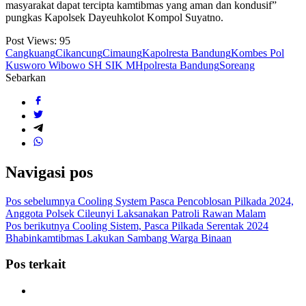
masyarakat dapat tercipta kamtibmas yang aman dan kondusif”
pungkas Kapolsek Dayeuhkolot Kompol Suyatno.
Post Views:
95
Cangkuang
Cikancung
Cimaung
Kapolresta Bandung
Kombes Pol
Kusworo Wibowo SH SIK MH
polresta Bandung
Soreang
Sebarkan
Navigasi pos
Pos sebelumnya
Cooling System Pasca Pencoblosan Pilkada 2024,
Anggota Polsek Cileunyi Laksanakan Patroli Rawan Malam
Pos berikutnya
Cooling Sistem, Pasca Pilkada Serentak 2024
Bhabinkamtibmas Lakukan Sambang Warga Binaan
Pos terkait