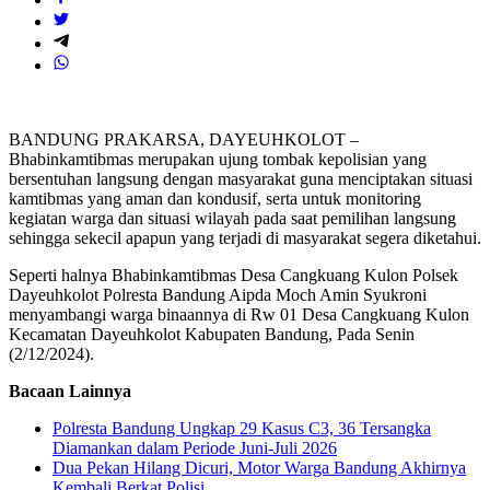
BANDUNG PRAKARSA, DAYEUHKOLOT –
Bhabinkamtibmas merupakan ujung tombak kepolisian yang
bersentuhan langsung dengan masyarakat guna menciptakan situasi
kamtibmas yang aman dan kondusif, serta untuk monitoring
kegiatan warga dan situasi wilayah pada saat pemilihan langsung
sehingga sekecil apapun yang terjadi di masyarakat segera diketahui.
Seperti halnya Bhabinkamtibmas Desa Cangkuang Kulon Polsek
Dayeuhkolot Polresta Bandung Aipda Moch Amin Syukroni
menyambangi warga binaannya di Rw 01 Desa Cangkuang Kulon
Kecamatan Dayeuhkolot Kabupaten Bandung, Pada Senin
(2/12/2024).
Bacaan Lainnya
Polresta Bandung Ungkap 29 Kasus C3, 36 Tersangka
Diamankan dalam Periode Juni-Juli 2026
Dua Pekan Hilang Dicuri, Motor Warga Bandung Akhirnya
Kembali Berkat Polisi