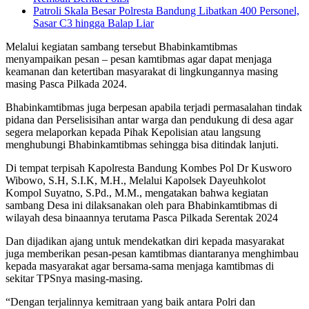
Patroli Skala Besar Polresta Bandung Libatkan 400 Personel,
Sasar C3 hingga Balap Liar
Melalui kegiatan sambang tersebut Bhabinkamtibmas
menyampaikan pesan – pesan kamtibmas agar dapat menjaga
keamanan dan ketertiban masyarakat di lingkungannya masing
masing Pasca Pilkada 2024.
Bhabinkamtibmas juga berpesan apabila terjadi permasalahan tindak
pidana dan Perselisisihan antar warga dan pendukung di desa agar
segera melaporkan kepada Pihak Kepolisian atau langsung
menghubungi Bhabinkamtibmas sehingga bisa ditindak lanjuti.
Di tempat terpisah Kapolresta Bandung Kombes Pol Dr Kusworo
Wibowo, S.H, S.I.K, M.H., Melalui Kapolsek Dayeuhkolot
Kompol Suyatno, S.Pd., M.M., mengatakan bahwa kegiatan
sambang Desa ini dilaksanakan oleh para Bhabinkamtibmas di
wilayah desa binaannya terutama Pasca Pilkada Serentak 2024
Dan dijadikan ajang untuk mendekatkan diri kepada masyarakat
juga memberikan pesan-pesan kamtibmas diantaranya menghimbau
kepada masyarakat agar bersama-sama menjaga kamtibmas di
sekitar TPSnya masing-masing.
“Dengan terjalinnya kemitraan yang baik antara Polri dan