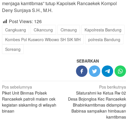
menjaga kamtibmas” tutup Kapolsek Rancaekek Kompol
Deny Sunjaya S.H., M.H.
Post Views:
126
Cangkuang
Cikancung
Cimaung
Kapolresta Bandung
Kombes Pol Kusworo Wibowo SH SIK MH
polresta Bandung
Soreang
SEBARKAN
Navigasi
Pos sebelumnya
Pos berikutnya
Piket Unit Binmas Polsek
Silaturahmi ke Ketua Rw 02
pos
Rancaekek patroli malam cek
Desa Bojongloa Kec Rancaekek
kegiatan siskamling di wilayah
Bhabinkamtibmas didampingi
binaan
Babinsa sampaikan himbauan
kamtibmas