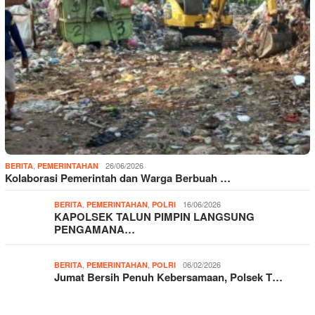
,
26/06/2026
BERITA
PEMERINTAHAN
Kolaborasi Pemerintah dan Warga Berbuah …
,
,
16/06/2026
BERITA
PEMERINTAHAN
POLRI
KAPOLSEK TALUN PIMPIN LANGSUNG
PENGAMANA…
,
,
06/02/2026
BERITA
PEMERINTAHAN
POLRI
Jumat Bersih Penuh Kebersamaan, Polsek T…