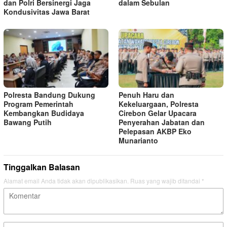
dan Polri Bersinergi Jaga
dalam Sebulan
Kondusivitas Jawa Barat
Polresta Bandung Dukung
Penuh Haru dan
Program Pemerintah
Kekeluargaan, Polresta
Kembangkan Budidaya
Cirebon Gelar Upacara
Bawang Putih
Penyerahan Jabatan dan
Pelepasan AKBP Eko
Munarianto
Tinggalkan Balasan
Alamat email Anda tidak akan dipublikasikan.
Ruas yang wajib ditandai
*