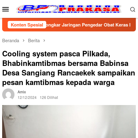
Loncat
Menu
ke
Mobile
konten
ta Cirebon Bongkar Jaringan Pengedar Obat Keras Ilegal, Dua P
Konten Spesial
Beranda
Berita
Cooling system pasca Pilkada,
Bhabinkamtibmas bersama Babinsa
Desa Sangiang Rancaekek sampaikan
pesan kamtibmas kepada warga
Amix
12/12/2024
126 Dilihat