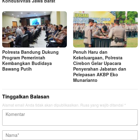
Kondusivitas Jawa Barat
Polresta Bandung Dukung
Penuh Haru dan
Program Pemerintah
Kekeluargaan, Polresta
Kembangkan Budidaya
Cirebon Gelar Upacara
Bawang Putih
Penyerahan Jabatan dan
Pelepasan AKBP Eko
Munarianto
Tinggalkan Balasan
Alamat email Anda tidak akan dipublikasikan.
Ruas yang wajib ditandai
*