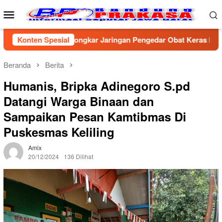
Loncat
Menu
ke
Mobile
konten
ta Cirebon Bongkar Jaringan Pengedar Obat Keras Ilegal, Dua P
Konten Spesial
Beranda
Berita
Humanis, Bripka Adinegoro S.pd
Datangi Warga Binaan dan
Sampaikan Pesan Kamtibmas Di
Puskesmas Keliling
Amix
20/12/2024
136 Dilihat