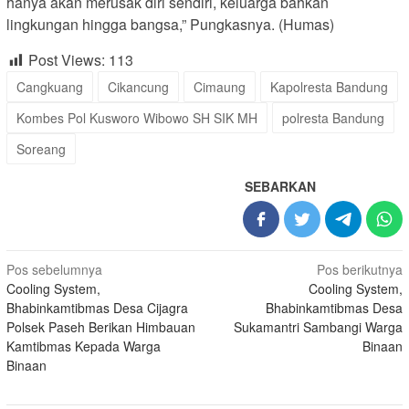
hanya akan merusak diri sendiri, keluarga bahkan
lingkungan hingga bangsa,” Pungkasnya. (Humas)
Post Views:
113
Cangkuang
Cikancung
Cimaung
Kapolresta Bandung
Kombes Pol Kusworo Wibowo SH SIK MH
polresta Bandung
Soreang
SEBARKAN
Navigasi
Pos sebelumnya
Pos berikutnya
Cooling System,
Cooling System,
pos
Bhabinkamtibmas Desa Cijagra
Bhabinkamtibmas Desa
Polsek Paseh Berikan Himbauan
Sukamantri Sambangi Warga
Kamtibmas Kepada Warga
Binaan
Binaan