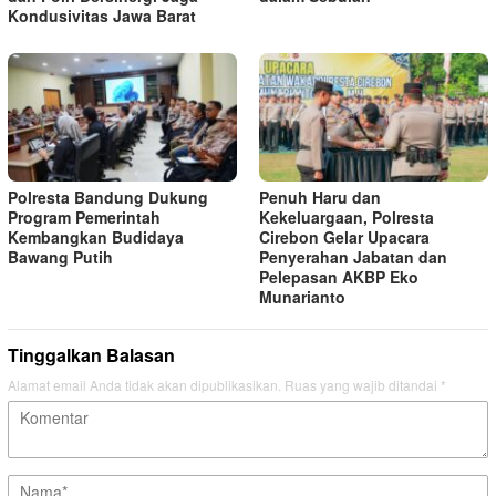
Kondusivitas Jawa Barat
Polresta Bandung Dukung
Penuh Haru dan
Program Pemerintah
Kekeluargaan, Polresta
Kembangkan Budidaya
Cirebon Gelar Upacara
Bawang Putih
Penyerahan Jabatan dan
Pelepasan AKBP Eko
Munarianto
Tinggalkan Balasan
Alamat email Anda tidak akan dipublikasikan.
Ruas yang wajib ditandai
*