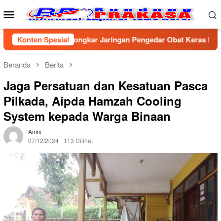
Loncat
Menu
ke
Mobile
konten
esta Cirebon Bongkar Jaringan Pengedar Obat Keras Ilegal, Dua
Konten Spesial
Beranda
Berita
Jaga Persatuan dan Kesatuan Pasca
Pilkada, Aipda Hamzah Cooling
System kepada Warga Binaan
Amix
07/12/2024
113 Dilihat