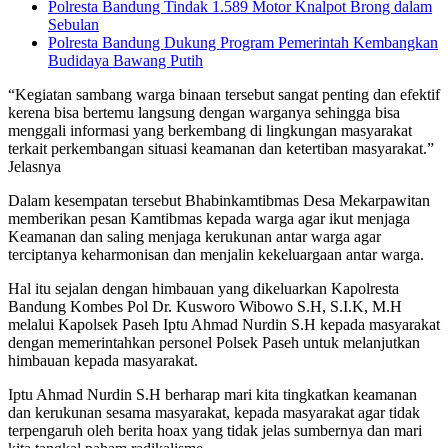
Polresta Bandung Tindak 1.589 Motor Knalpot Brong dalam
Sebulan
Polresta Bandung Dukung Program Pemerintah Kembangkan
Budidaya Bawang Putih
“Kegiatan sambang warga binaan tersebut sangat penting dan efektif
kerena bisa bertemu langsung dengan warganya sehingga bisa
menggali informasi yang berkembang di lingkungan masyarakat
terkait perkembangan situasi keamanan dan ketertiban masyarakat.”
Jelasnya
Dalam kesempatan tersebut Bhabinkamtibmas Desa Mekarpawitan
memberikan pesan Kamtibmas kepada warga agar ikut menjaga
Keamanan dan saling menjaga kerukunan antar warga agar
terciptanya keharmonisan dan menjalin kekeluargaan antar warga.
Hal itu sejalan dengan himbauan yang dikeluarkan Kapolresta
Bandung Kombes Pol Dr. Kusworo Wibowo S.H, S.I.K, M.H
melalui Kapolsek Paseh Iptu Ahmad Nurdin S.H kepada masyarakat
dengan memerintahkan personel Polsek Paseh untuk melanjutkan
himbauan kepada masyarakat.
Iptu Ahmad Nurdin S.H berharap mari kita tingkatkan keamanan
dan kerukunan sesama masyarakat, kepada masyarakat agar tidak
terpengaruh oleh berita hoax yang tidak jelas sumbernya dan mari