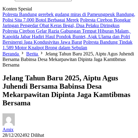
Konten Spesial
Polresta Bandung gerebek gudang miras di Pameungpeuk Bandung,
Polisi Sita 7.000 Botol Berbagai Merek
Polresta Cirebon Bongkar
Jaringan Pengedar Obat Keras Ilegal, Dua Pelaku Diringkus
Polresta Cirebon Gelar Razia Gabungan Tempat Hiburan Malam,
Kapolda Jabar Hadiri Haul Pondok Buntet, Ajak Ulama dan Polri
Bersinergi Jaga Kondusivitas Jawa Barat
Polresta Bandung Tindak
1.589 Motor Knalpot Brong dalam Sebulan
Beranda
Berita
Jelang Tahun Baru 2025, Aiptu Agus Juhendi
Bersama Babinsa Desa Mekarpawitan Dipinta Jaga Kamtibmas
Bersama
Jelang Tahun Baru 2025, Aiptu Agus
Juhendi Bersama Babinsa Desa
Mekarpawitan Dipinta Jaga Kamtibmas
Bersama
Amix
28/12/2024
92 Dilihat