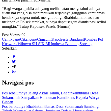
kita tangkal paham radikalisme.
“Bagi warga apabila ada yang melihat atau mengetahui adanya
suatu hal yang bisa menimbulkan terjadinya gangguan kamtibmas
hendaknya segera untuk menghubungi Bhabinkamtibmas atau
melapor ke Polsek terdekat, supaya dapat segera diantisipasi sedini
mungkin.” Tutup Kapolsek Paseh. (Humas)
Post Views:
92
Cangkuang
Cikancung
Cimaung
Kapolresta Bandung
Kombes Pol
Kusworo Wibowo SH SIK MH
polresta Bandung
Soreang
Sebarkan
Navigasi pos
Pos sebelumnya
Jelang Akhir Tahun, Bhabinkamtibmas Desa
Sukamanah Sampaikan Himbauan Kamtibmas Kepada Warga
Binaan
Pos berikutnya
Bhabinkamtibmas Desa Sukamanah Sambangi
Tokoh Masyarakat Sebagai Jembatan Dalam Menciptakan