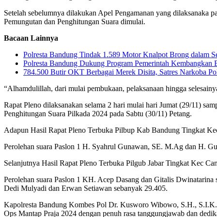
Setelah sebelumnya dilakukan Apel Pengamanan yang dilaksanaka pa
Pemungutan dan Penghitungan Suara dimulai.
Bacaan Lainnya
Polresta Bandung Tindak 1.589 Motor Knalpot Brong dalam S
Polresta Bandung Dukung Program Pemerintah Kembangkan 
784.500 Butir OKT Berbagai Merek Disita, Satres Narkoba P
“Alhamdulillah, dari mulai pembukaan, pelaksanaan hingga selesainy
Rapat Pleno dilaksanakan selama 2 hari mulai hari Jumat (29/11) sa
Penghitungan Suara Pilkada 2024 pada Sabtu (30/11) Petang.
Adapun Hasil Rapat Pleno Terbuka Pilbup Kab Bandung Tingkat Kec 
Perolehan suara Paslon 1 H. Syahrul Gunawan, SE. M.Ag dan H. Gun
Selanjutnya Hasil Rapat Pleno Terbuka Pilgub Jabar Tingkat Kec Ca
Perolehan suara Paslon 1 KH. Acep Dasang dan Gitalis Dwinatarina 
Dedi Mulyadi dan Erwan Setiawan sebanyak 29.405.
Kapolresta Bandung Kombes Pol Dr. Kusworo Wibowo, S.H., S.I.K., 
Ops Mantap Praja 2024 dengan penuh rasa tanggungjawab dan dedika