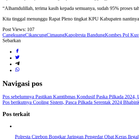
“Alhamdulillah, terima kasih kepada semuanya, sudah 95% proses ta
Kita tinggal menunggu Rapat Pleno tingkat KPU Kabupaten nantinya
Post Views:
107
Cangkuang
Cikancung
Cimaung
Kapolresta Bandung
Kombes Pol Ku
Sebarkan
Navigasi pos
Pos sebelumnya
Pastikan Kamtibmas Kondusif Paska Pilkada 2024, 
Pos berikutnya
Cooling Sistem, Pasca Pilkada Serentak 2024 Bhab
Pos terkait
Polresta Cirebon Bongkar Jaringan Pengedar Obat Keras Ilega