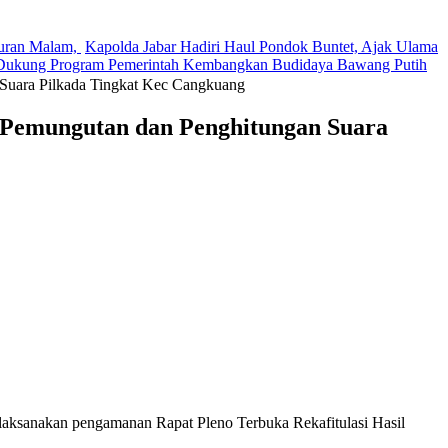
buran Malam,
Kapolda Jabar Hadiri Haul Pondok Buntet, Ajak Ulama
 Dukung Program Pemerintah Kembangkan Budidaya Bawang Putih
Suara Pilkada Tingkat Kec Cangkuang
l Pemungutan dan Penghitungan Suara
nakan pengamanan Rapat Pleno Terbuka Rekafitulasi Hasil