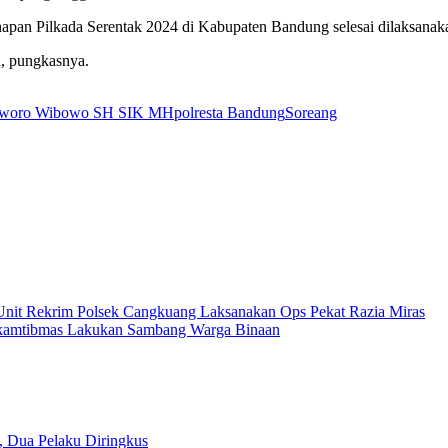
hapan Pilkada Serentak 2024 di Kabupaten Bandung selesai dilaksanak
, pungkasnya.
sworo Wibowo SH SIK MH
polresta Bandung
Soreang
Unit Rekrim Polsek Cangkuang Laksanakan Ops Pekat Razia Miras
inkamtibmas Lakukan Sambang Warga Binaan
l, Dua Pelaku Diringkus