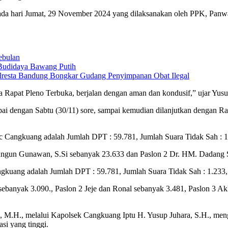
da hari Jumat, 29 November 2024 yang dilaksanakan oleh PPK, Panwas
ebulan
Budidaya Bawang Putih
olresta Bandung Bongkar Gudang Penyimpanan Obat Ilegal
a Rapat Pleno Terbuka, berjalan dengan aman dan kondusif,” ujar Yusup
mpai dengan Sabtu (30/11) sore, sampai kemudian dilanjutkan dengan 
Cangkuang adalah Jumlah DPT : 59.781, Jumlah Suara Tidak Sah : 1.1
gun Gunawan, S.Si sebanyak 23.633 dan Paslon 2 Dr. HM. Dadang Supr
ngkuang adalah Jumlah DPT : 59.781, Jumlah Suara Tidak Sah : 1.233, 
sebanyak 3.090., Paslon 2 Jeje dan Ronal sebanyak 3.481, Paslon 3 A
M.H., melalui Kapolsek Cangkuang Iptu H. Yusup Juhara, S.H., mengap
si yang tinggi.