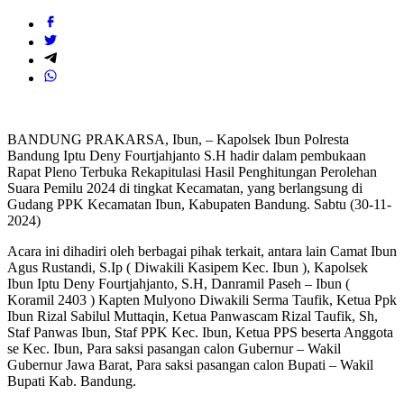
BANDUNG PRAKARSA, Ibun, – Kapolsek Ibun Polresta
Bandung Iptu Deny Fourtjahjanto S.H hadir dalam pembukaan
Rapat Pleno Terbuka Rekapitulasi Hasil Penghitungan Perolehan
Suara Pemilu 2024 di tingkat Kecamatan, yang berlangsung di
Gudang PPK Kecamatan Ibun, Kabupaten Bandung. Sabtu (30-11-
2024)
Acara ini dihadiri oleh berbagai pihak terkait, antara lain Camat Ibun
Agus Rustandi, S.Ip ( Diwakili Kasipem Kec. Ibun ), Kapolsek
Ibun Iptu Deny Fourtjahjanto, S.H, Danramil Paseh – Ibun (
Koramil 2403 ) Kapten Mulyono Diwakili Serma Taufik, Ketua Ppk
Ibun Rizal Sabilul Muttaqin, Ketua Panwascam Rizal Taufik, Sh,
Staf Panwas Ibun, Staf PPK Kec. Ibun, Ketua PPS beserta Anggota
se Kec. Ibun, Para saksi pasangan calon Gubernur – Wakil
Gubernur Jawa Barat, Para saksi pasangan calon Bupati – Wakil
Bupati Kab. Bandung.