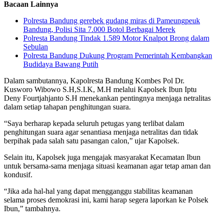
Bacaan Lainnya
Polresta Bandung gerebek gudang miras di Pameungpeuk
Bandung, Polisi Sita 7.000 Botol Berbagai Merek
Polresta Bandung Tindak 1.589 Motor Knalpot Brong dalam
Sebulan
Polresta Bandung Dukung Program Pemerintah Kembangkan
Budidaya Bawang Putih
Dalam sambutannya, Kapolresta Bandung Kombes Pol Dr.
Kusworo Wibowo S.H,S.I.K, M.H melalui Kapolsek Ibun Iptu
Deny Fourtjahjanto S.H menekankan pentingnya menjaga netralitas
dalam setiap tahapan penghitungan suara.
“Saya berharap kepada seluruh petugas yang terlibat dalam
penghitungan suara agar senantiasa menjaga netralitas dan tidak
berpihak pada salah satu pasangan calon,” ujar Kapolsek.
Selain itu, Kapolsek juga mengajak masyarakat Kecamatan Ibun
untuk bersama-sama menjaga situasi keamanan agar tetap aman dan
kondusif.
“Jika ada hal-hal yang dapat mengganggu stabilitas keamanan
selama proses demokrasi ini, kami harap segera laporkan ke Polsek
Ibun,” tambahnya.