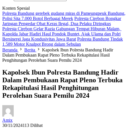
Konten Spesial
Polresta Bandung gerebek gudang miras di Pameungpeuk Bandung,
Polisi Sita 7.000 Botol Berbagai Merek
Polresta Cirebon Bongkar
Jaringan Pengedar Obat Keras Ilegal, Dua Pelaku Diringkus
Polresta Cirebon Gelar Razia Gabungan Tempat Hiburan Malam,
Kapolda Jabar Hadiri Haul Pondok Buntet, Ajak Ulama dan Polri
Bersinergi Jaga Kondusivitas Jawa Barat
Polresta Bandung Tindak
1.589 Motor Knalpot Brong dalam Sebulan
Beranda
Berita
Kapolsek Ibun Polresta Bandung Hadir
Dalam Pembukaan Rapat Pleno Terbuka Rekapitulasi Hasil
Penghitungan Perolehan Suara Pemilu 2024
Kapolsek Ibun Polresta Bandung Hadir
Dalam Pembukaan Rapat Pleno Terbuka
Rekapitulasi Hasil Penghitungan
Perolehan Suara Pemilu 2024
Amix
30/11/2024
113 Dilihat