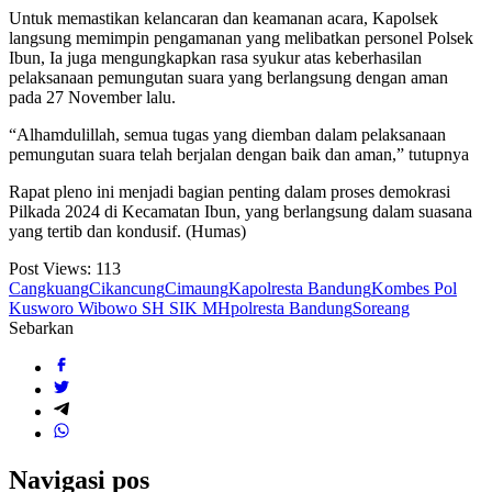
Untuk memastikan kelancaran dan keamanan acara, Kapolsek
langsung memimpin pengamanan yang melibatkan personel Polsek
Ibun, Ia juga mengungkapkan rasa syukur atas keberhasilan
pelaksanaan pemungutan suara yang berlangsung dengan aman
pada 27 November lalu.
“Alhamdulillah, semua tugas yang diemban dalam pelaksanaan
pemungutan suara telah berjalan dengan baik dan aman,” tutupnya
Rapat pleno ini menjadi bagian penting dalam proses demokrasi
Pilkada 2024 di Kecamatan Ibun, yang berlangsung dalam suasana
yang tertib dan kondusif. (Humas)
Post Views:
113
Cangkuang
Cikancung
Cimaung
Kapolresta Bandung
Kombes Pol
Kusworo Wibowo SH SIK MH
polresta Bandung
Soreang
Sebarkan
Navigasi pos