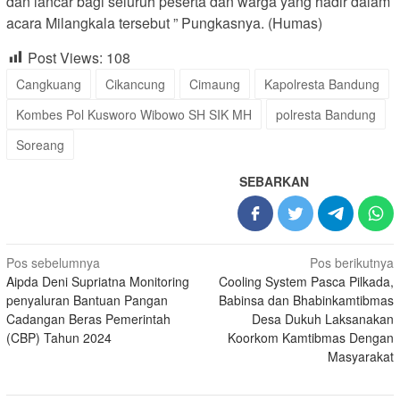
dan lancar bagi seluruh peserta dan warga yang hadir dalam
acara Milangkala tersebut ” Pungkasnya. (Humas)
Post Views:
108
Cangkuang
Cikancung
Cimaung
Kapolresta Bandung
Kombes Pol Kusworo Wibowo SH SIK MH
polresta Bandung
Soreang
SEBARKAN
Navigasi
Pos sebelumnya
Pos berikutnya
Aipda Deni Supriatna Monitoring
Cooling System Pasca Pilkada,
pos
penyaluran Bantuan Pangan
Babinsa dan Bhabinkamtibmas
Cadangan Beras Pemerintah
Desa Dukuh Laksanakan
(CBP) Tahun 2024
Koorkom Kamtibmas Dengan
Masyarakat