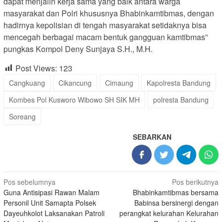
dapat menjalin kerja sama yang baik antara warga
masyarakat dan Polri khususnya Bhabinkamtibmas, dengan
hadirnya kepolisian di tengah masyarakat setidaknya bisa
mencegah berbagai macam bentuk gangguan kamtibmas”
pungkas Kompol Deny Sunjaya S.H., M.H.
Post Views:
123
Cangkuang
Cikancung
Cimaung
Kapolresta Bandung
Kombes Pol Kusworo Wibowo SH SIK MH
polresta Bandung
Soreang
SEBARKAN
Navigasi
Pos sebelumnya
Pos berikutnya
Guna Antisipasi Rawan Malam
Bhabinkamtibmas bersama
pos
Personil Unit Samapta Polsek
Babinsa bersinergi dengan
Dayeuhkolot Laksanakan Patroli
perangkat kelurahan Kelurahan