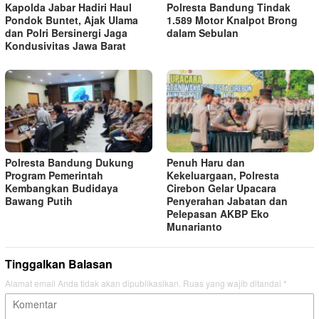
Kapolda Jabar Hadiri Haul
Polresta Bandung Tindak
Pondok Buntet, Ajak Ulama
1.589 Motor Knalpot Brong
dan Polri Bersinergi Jaga
dalam Sebulan
Kondusivitas Jawa Barat
Polresta Bandung Dukung
Penuh Haru dan
Program Pemerintah
Kekeluargaan, Polresta
Kembangkan Budidaya
Cirebon Gelar Upacara
Bawang Putih
Penyerahan Jabatan dan
Pelepasan AKBP Eko
Munarianto
Tinggalkan Balasan
Alamat email Anda tidak akan dipublikasikan.
Ruas yang wajib ditandai
*