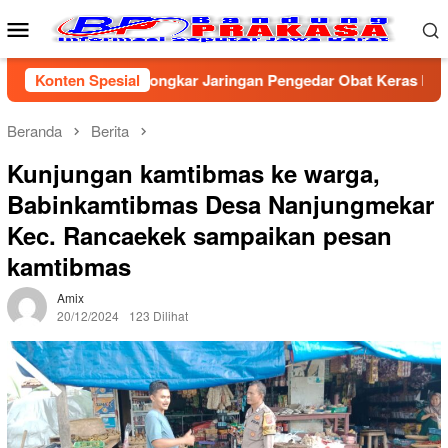
Loncat
Menu
ke
Mobile
konten
a Cirebon Bongkar Jaringan Pengedar Obat Keras Ilegal, Dua Pe
Konten Spesial
Beranda
Berita
Kunjungan kamtibmas ke warga,
Babinkamtibmas Desa Nanjungmekar
Kec. Rancaekek sampaikan pesan
kamtibmas
Amix
20/12/2024
123 Dilihat