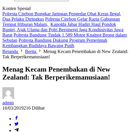
Konten Spesial
Polresta Cirebon Bongkar Jaringan Pengedar Obat Keras Ilegal,
Dua Pelaku Diringkus
Polresta Cirebon Gelar Razia Gabungan
Tempat Hiburan Malam,
Kapolda Jabar Hadiri Haul Pondok
Buntet, Ajak Ulama dan Polri Bersinergi Jaga Kondusivitas Jawa
Barat
Polresta Bandung Tindak 1.589 Motor Knalpot Brong dalam
Sebulan
Polresta Bandung Dukung Program Pemerintah
Kembangkan Budidaya Bawang Putih
Beranda
Berita
Menag Kecam Penembakan di New Zealand:
Tak Berperikemanusiaan!
Menag Kecam Penembakan di New
Zealand: Tak Berperikemanusiaan!
admin
16/03/2019
216 Dilihat