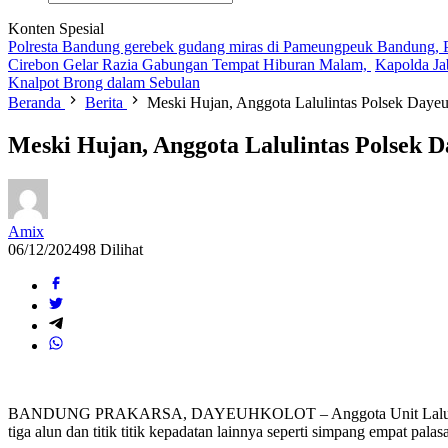
Konten Spesial
Polresta Bandung gerebek gudang miras di Pameungpeuk Bandung, Po
Cirebon Gelar Razia Gabungan Tempat Hiburan Malam,
Kapolda Ja
Knalpot Brong dalam Sebulan
Beranda
Berita
Meski Hujan, Anggota Lalulintas Polsek Daye
Meski Hujan, Anggota Lalulintas Polsek 
Amix
06/12/2024
98 Dilihat
BANDUNG PRAKARSA, DAYEUHKOLOT – Anggota Unit Lalulintas Polse
tiga alun dan titik titik kepadatan lainnya seperti simpang empat pal