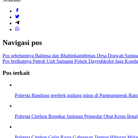
Navigasi pos
Pos sebelumnya
Babinsa dan Bhabinkamtibmas Desa Drawati Sampa
Pos berikutnya
Patroli Unit Samapta Polsek Dayeuhkolot Jaga Kondu
Pos terkait
Polresta Bandung gerebek gudang miras di Pameungpeuk Bandu
Polresta Cirebon Bongkar Jaringan Pengedar Obat Keras Ilega
Polresta Cirebon Gelar Razia Gabungan Tempat Hiburan Mal