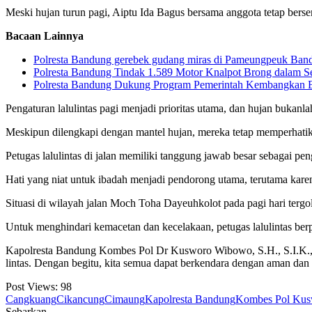
Meski hujan turun pagi, Aiptu Ida Bagus bersama anggota tetap ber
Bacaan Lainnya
Polresta Bandung gerebek gudang miras di Pameungpeuk Bandu
Polresta Bandung Tindak 1.589 Motor Knalpot Brong dalam S
Polresta Bandung Dukung Program Pemerintah Kembangkan 
Pengaturan lalulintas pagi menjadi prioritas utama, dan hujan bukanl
Meskipun dilengkapi dengan mantel hujan, mereka tetap memperhatikan
Petugas lalulintas di jalan memiliki tanggung jawab besar sebagai p
Hati yang niat untuk ibadah menjadi pendorong utama, terutama karen
Situasi di wilayah jalan Moch Toha Dayeuhkolot pada pagi hari tergo
Untuk menghindari kemacetan dan kecelakaan, petugas lalulintas ber
Kapolresta Bandung Kombes Pol Dr Kusworo Wibowo, S.H., S.I.K., M
lintas. Dengan begitu, kita semua dapat berkendara dengan aman dan
Post Views:
98
Cangkuang
Cikancung
Cimaung
Kapolresta Bandung
Kombes Pol Ku
Sebarkan