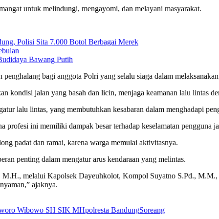
semangat untuk melindungi, mengayomi, dan melayani masyarakat.
ng, Polisi Sita 7.000 Botol Berbagai Merek
ebulan
Budidaya Bawang Putih
ah penghalang bagi anggota Polri yang selalu siaga dalam melaksanakan
 kondisi jalan yang basah dan licin, menjaga keamanan lalu lintas den
engatur lalu lintas, yang membutuhkan kesabaran dalam menghadapi pen
a profesi ini memiliki dampak besar terhadap keselamatan pengguna ja
long padat dan ramai, karena warga memulai aktivitasnya.
peran penting dalam mengatur arus kendaraan yang melintas.
.H., melalui Kapolsek Dayeuhkolot, Kompol Suyatno S.Pd., M.M., me
 nyaman,” ajaknya.
sworo Wibowo SH SIK MH
polresta Bandung
Soreang