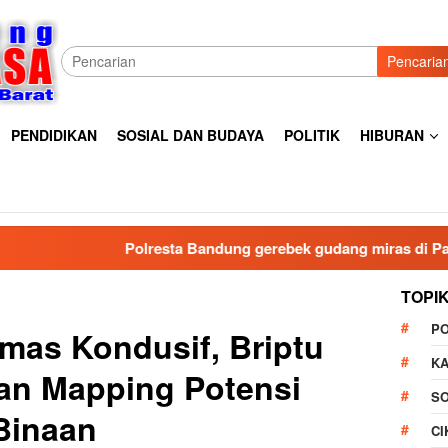
Pencaria
PENDIDIKAN
SOSIAL DAN BUDAYA
POLITIK
HIBURAN
Polresta Bandung gerebek gudang miras di Pameungpeuk Ban
TOPI
P
mas Kondusif, Briptu
K
an Mapping Potensi
S
 Binaan
C