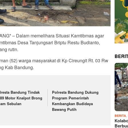
– Dalam memelihara Situasi Kamtibmas agar
mtibmas Desa Tanjungsari Briptu Restu Budianto,
ng rutin.
BERI
man (52) warga masyarakat di Kp Cireungit Rt. 03 Rw
ng Kab Bandung.
lresta Bandung Tindak
Polresta Bandung Dukung
589 Motor Knalpot Brong
Program Pemerintah
lam Sebulan
Kembangkan Budidaya
Bawang Putih
,
BERITA
Kolabo
Berbu