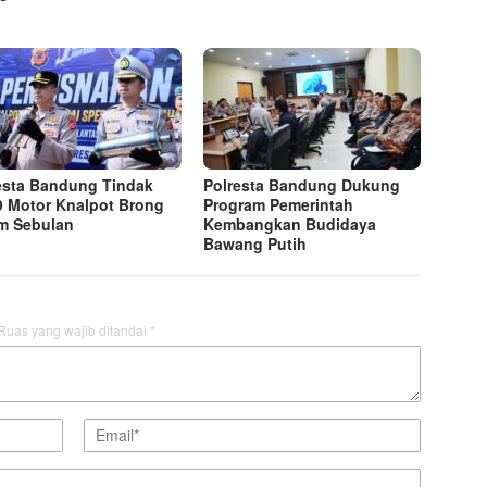
esta Bandung Tindak
Polresta Bandung Dukung
9 Motor Knalpot Brong
Program Pemerintah
m Sebulan
Kembangkan Budidaya
Bawang Putih
Ruas yang wajib ditandai
*