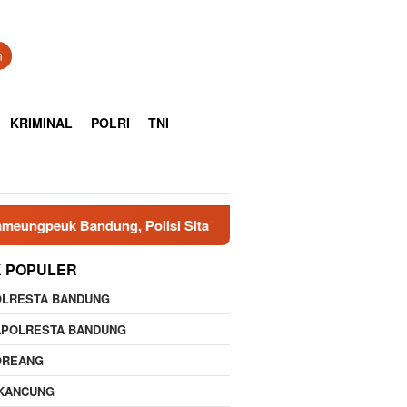
n
KRIMINAL
POLRI
TNI
dung, Polisi Sita 7.000 Botol Berbagai Merek
Polresta
K POPULER
OLRESTA BANDUNG
APOLRESTA BANDUNG
OREANG
IKANCUNG