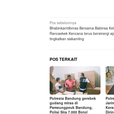
Navigasi
Pos sebelumnya
Bhabinkamtibmas Bersama Babinsa Kel
pos
Rancaekek Kencana terus bersinergi aj
tingkatkan siskamling
POS TERKAIT
Polresta Bandung gerebek
Polr
gudang miras di
Jari
Pameungpeuk Bandung,
Kera
Polisi Sita 7.000 Botol
Diri