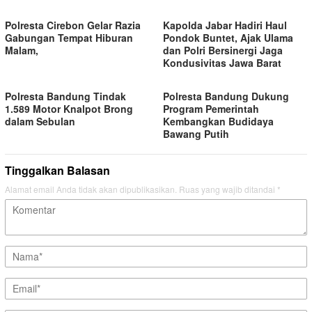
Polresta Cirebon Gelar Razia
Kapolda Jabar Hadiri Haul
Gabungan Tempat Hiburan
Pondok Buntet, Ajak Ulama
Malam,
dan Polri Bersinergi Jaga
Kondusivitas Jawa Barat
Polresta Bandung Tindak
Polresta Bandung Dukung
1.589 Motor Knalpot Brong
Program Pemerintah
dalam Sebulan
Kembangkan Budidaya
Bawang Putih
Tinggalkan Balasan
Alamat email Anda tidak akan dipublikasikan.
Ruas yang wajib ditandai
*