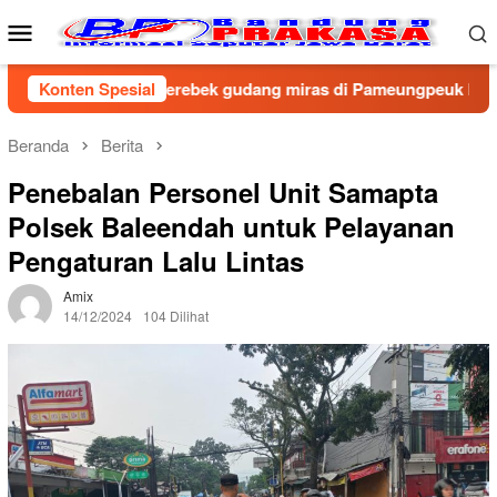
Loncat
Menu
ke
Mobile
konten
resta Bandung gerebek gudang miras di Pameungpeuk Bandung, P
Konten Spesial
Beranda
Berita
Penebalan Personel Unit Samapta
Polsek Baleendah untuk Pelayanan
Pengaturan Lalu Lintas
Amix
14/12/2024
104 Dilihat