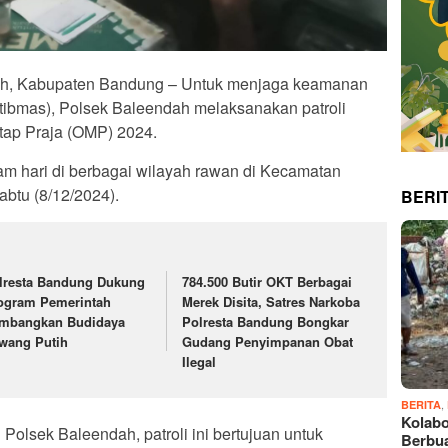
 Kabupaten Bandung – Untuk menjaga keamanan
tibmas), Polsek Baleendah melaksanakan patroli
tap Praja (OMP) 2024.
am hari di berbagai wilayah rawan di Kecamatan
btu (8/12/2024).
BERI
lresta Bandung Dukung
784.500 Butir OKT Berbagai
ogram Pemerintah
Merek Disita, Satres Narkoba
mbangkan Budidaya
Polresta Bandung Bongkar
wang Putih
Gudang Penyimpanan Obat
Ilegal
,
BERITA
Kolabo
 Polsek Baleendah, patroli ini bertujuan untuk
Berbu