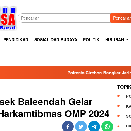
Pencaria
PENDIDIKAN
SOSIAL DAN BUDAYA
POLITIK
HIBURAN
Polresta Cirebon Bongkar Jaringan Pengedar 
TOPI
P
lsek Baleendah Gelar
K
s Harkamtibmas OMP 2024
S
C