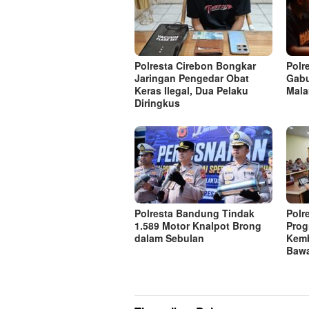
Polresta Cirebon Bongkar
Polr
Jaringan Pengedar Obat
Gabu
Keras Ilegal, Dua Pelaku
Mal
Diringkus
Polresta Bandung Tindak
Polr
1.589 Motor Knalpot Brong
Prog
dalam Sebulan
Kem
Bawa