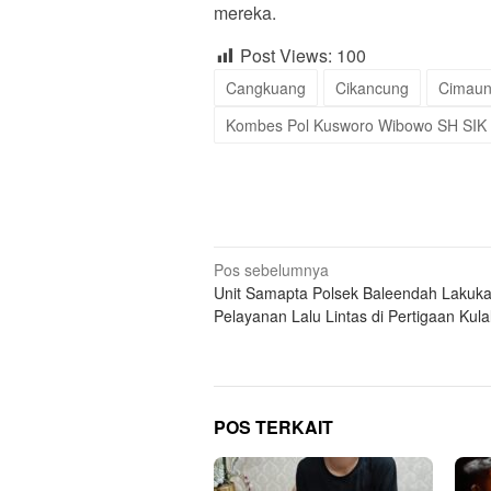
mereka.
Post Views:
100
Cangkuang
Cikancung
Cimau
Kombes Pol Kusworo Wibowo SH SIK
Navigasi
Pos sebelumnya
Unit Samapta Polsek Baleendah Lakuk
pos
Pelayanan Lalu Lintas di Pertigaan Kula
POS TERKAIT