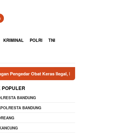
n
KRIMINAL
POLRI
TNI
Obat Keras Ilegal, Dua Pelaku Diringkus
Polresta Cire
K POPULER
OLRESTA BANDUNG
APOLRESTA BANDUNG
OREANG
IKANCUNG