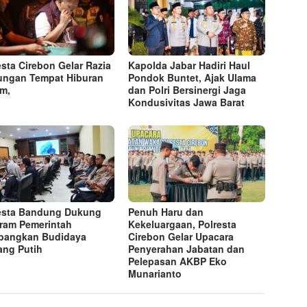
esta Cirebon Gelar Razia
Kapolda Jabar Hadiri Haul
ngan Tempat Hiburan
Pondok Buntet, Ajak Ulama
am,
dan Polri Bersinergi Jaga
Kondusivitas Jawa Barat
esta Bandung Dukung
Penuh Haru dan
ram Pemerintah
Kekeluargaan, Polresta
bangkan Budidaya
Cirebon Gelar Upacara
ng Putih
Penyerahan Jabatan dan
Pelepasan AKBP Eko
Munarianto