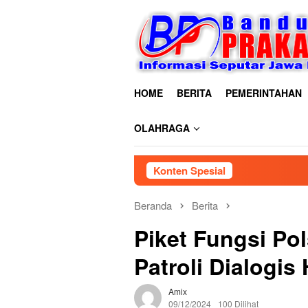
Loncat
ke
konten
HOME
BERITA
PEMERINTAHAN
OLAHRAGA
Konten Spesial
Beranda
Berita
Piket Fungsi Po
Patroli Dialogi
Amix
09/12/2024
100 Dilihat