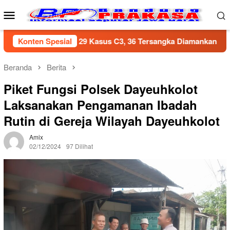
Loncat
Menu
ke
Mobile
konten
ng Ungkap 29 Kasus C3, 36 Tersangka Diamankan dalam Periode 
Konten Spesial
Beranda
Berita
Piket Fungsi Polsek Dayeuhkolot
Laksanakan Pengamanan Ibadah
Rutin di Gereja Wilayah Dayeuhkolot
Amix
02/12/2024
97 Dilihat