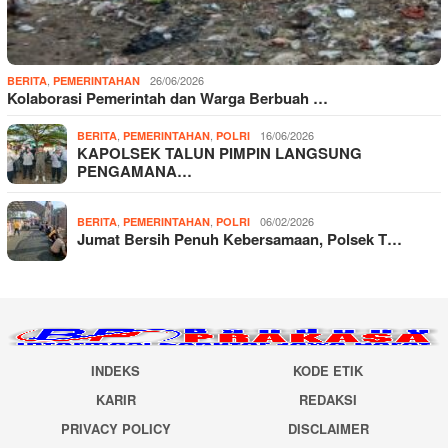
,
26/06/2026
BERITA
PEMERINTAHAN
Kolaborasi Pemerintah dan Warga Berbuah …
,
,
16/06/2026
BERITA
PEMERINTAHAN
POLRI
KAPOLSEK TALUN PIMPIN LANGSUNG
PENGAMANA…
,
,
06/02/2026
BERITA
PEMERINTAHAN
POLRI
Jumat Bersih Penuh Kebersamaan, Polsek T…
INDEKS
KODE ETIK
KARIR
REDAKSI
PRIVACY POLICY
DISCLAIMER