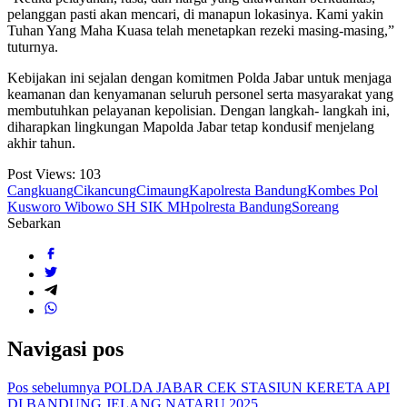
pelanggan pasti akan mencari, di manapun lokasinya. Kami yakin
Tuhan Yang Maha Kuasa telah menetapkan rezeki masing-masing,”
tuturnya.
Kebijakan ini sejalan dengan komitmen Polda Jabar untuk menjaga
keamanan dan kenyamanan seluruh personel serta masyarakat yang
membutuhkan pelayanan kepolisian. Dengan langkah- langkah ini,
diharapkan lingkungan Mapolda Jabar tetap kondusif menjelang
akhir tahun.
Post Views:
103
Cangkuang
Cikancung
Cimaung
Kapolresta Bandung
Kombes Pol
Kusworo Wibowo SH SIK MH
polresta Bandung
Soreang
Sebarkan
Navigasi pos
Pos sebelumnya
POLDA JABAR CEK STASIUN KERETA API
DI BANDUNG JELANG NATARU 2025