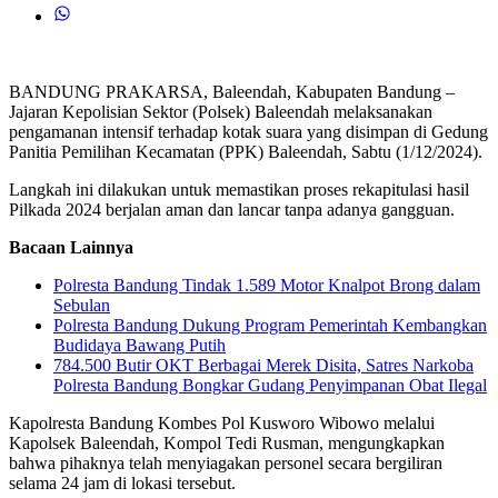
BANDUNG PRAKARSA, Baleendah, Kabupaten Bandung –
Jajaran Kepolisian Sektor (Polsek) Baleendah melaksanakan
pengamanan intensif terhadap kotak suara yang disimpan di Gedung
Panitia Pemilihan Kecamatan (PPK) Baleendah, Sabtu (1/12/2024).
Langkah ini dilakukan untuk memastikan proses rekapitulasi hasil
Pilkada 2024 berjalan aman dan lancar tanpa adanya gangguan.
Bacaan Lainnya
Polresta Bandung Tindak 1.589 Motor Knalpot Brong dalam
Sebulan
Polresta Bandung Dukung Program Pemerintah Kembangkan
Budidaya Bawang Putih
784.500 Butir OKT Berbagai Merek Disita, Satres Narkoba
Polresta Bandung Bongkar Gudang Penyimpanan Obat Ilegal
Kapolresta Bandung Kombes Pol Kusworo Wibowo melalui
Kapolsek Baleendah, Kompol Tedi Rusman, mengungkapkan
bahwa pihaknya telah menyiagakan personel secara bergiliran
selama 24 jam di lokasi tersebut.