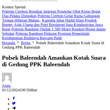
Konten Spesial
Polresta Cirebon Bongkar Jaringan Pengedar Obat Keras Ilegal,
Dua Pelaku Diringkus
Polresta Cirebon Gelar Razia Gabungan
Tempat Hiburan Malam,
Kapolda Jabar Hadiri Haul Pondok
Buntet, Ajak Ulama dan Polri Bersinergi Jaga Kondusivitas Jawa
Barat
Polresta Bandung Tindak 1.589 Motor Knalpot Brong dalam
Sebulan
Polresta Bandung Dukung Program Pemerintah
Kembangkan Budidaya Bawang Putih
Beranda
Berita
Polsek Baleendah Amankan Kotak Suara di
Gedung PPK Baleendah
Polsek Baleendah Amankan Kotak Suara
di Gedung PPK Baleendah
Amix
01/12/2024
109 Dilihat