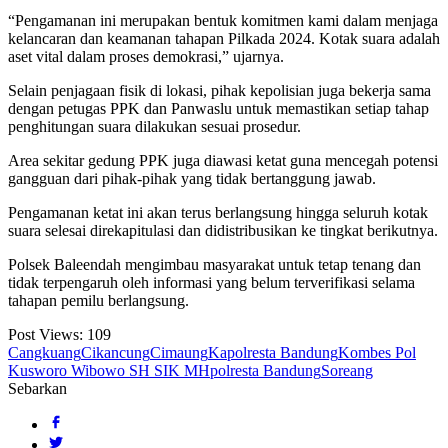
“Pengamanan ini merupakan bentuk komitmen kami dalam menjaga
kelancaran dan keamanan tahapan Pilkada 2024. Kotak suara adalah
aset vital dalam proses demokrasi,” ujarnya.
Selain penjagaan fisik di lokasi, pihak kepolisian juga bekerja sama
dengan petugas PPK dan Panwaslu untuk memastikan setiap tahap
penghitungan suara dilakukan sesuai prosedur.
Area sekitar gedung PPK juga diawasi ketat guna mencegah potensi
gangguan dari pihak-pihak yang tidak bertanggung jawab.
Pengamanan ketat ini akan terus berlangsung hingga seluruh kotak
suara selesai direkapitulasi dan didistribusikan ke tingkat berikutnya.
Polsek Baleendah mengimbau masyarakat untuk tetap tenang dan
tidak terpengaruh oleh informasi yang belum terverifikasi selama
tahapan pemilu berlangsung.
Post Views:
109
Cangkuang
Cikancung
Cimaung
Kapolresta Bandung
Kombes Pol
Kusworo Wibowo SH SIK MH
polresta Bandung
Soreang
Sebarkan