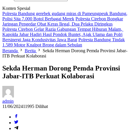
Konten Spesial
Polresta Bandung gerebek gudang miras di Pameungpeuk Bandung,
Polisi Sita 7.000 Botol Berbagai Merek
Polresta Cirebon Bongkar
Jaringan Pengedar Obat Keras Ilegal, Dua Pelaku Diringkus
Polresta Cirebon Gelar Razia Gabungan Tempat Hiburan Malam,
Kapolda Jabar Hadiri Haul Pondok Buntet, Ajak Ulama dan Polri
Bersinergi Jaga Kondusivitas Jawa Barat
Polresta Bandung Tindak
1.589 Motor Knalpot Brong dalam Sebulan
Beranda
Berita
Sekda Herman Dorong Pemda Provinsi Jabar-
ITB Perkuat Kolaborasi
Sekda Herman Dorong Pemda Provinsi
Jabar-ITB Perkuat Kolaborasi
admin
11/06/2024
11995 Dilihat