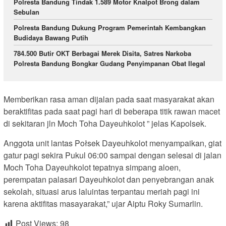
Polresta Bandung Tindak 1.589 Motor Knalpot Brong dalam
Sebulan
Polresta Bandung Dukung Program Pemerintah Kembangkan
Budidaya Bawang Putih
784.500 Butir OKT Berbagai Merek Disita, Satres Narkoba
Polresta Bandung Bongkar Gudang Penyimpanan Obat Ilegal
Memberikan rasa aman dijalan pada saat masyarakat akan
beraktifitas pada saat pagi hari di beberapa titik rawan macet
di sekitaran jln Moch Toha Dayeuhkolot ” jelas Kapolsek.
Anggota unit lantas Połsek Dayeuhkolot menyampaikan, giat
gatur pagi sekira Pukul 06:00 sampai dengan selesai di jalan
Moch Toha Dayeuhkolot tepatnya simpang aloen,
perempatan palasari Dayeuhkolot dan penyebrangan anak
sekolah, situasi arus laluintas terpantau meriah pagi ini
karena aktifitas masayarakat,” ujar Aiptu Roky Sumarlin.
Post Views:
98