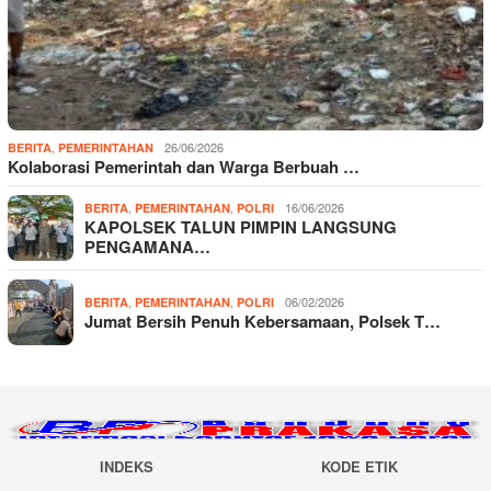
,
26/06/2026
BERITA
PEMERINTAHAN
Kolaborasi Pemerintah dan Warga Berbuah …
,
,
16/06/2026
BERITA
PEMERINTAHAN
POLRI
KAPOLSEK TALUN PIMPIN LANGSUNG
PENGAMANA…
,
,
06/02/2026
BERITA
PEMERINTAHAN
POLRI
Jumat Bersih Penuh Kebersamaan, Polsek T…
INDEKS
KODE ETIK