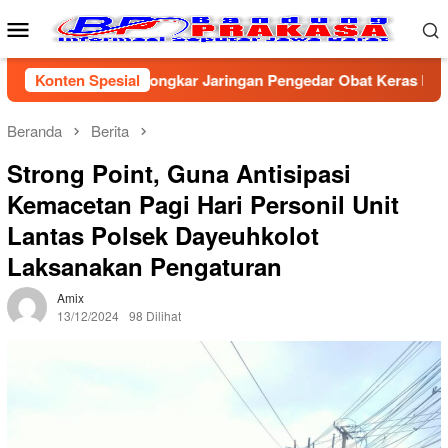
Loncat
Menu
ke
Mobile
konten
 Cirebon Bongkar Jaringan Pengedar Obat Keras Ilegal, Dua Pel
Konten Spesial
Beranda
Berita
Strong Point, Guna Antisipasi
Kemacetan Pagi Hari Personil Unit
Lantas Polsek Dayeuhkolot
Laksanakan Pengaturan
Amix
13/12/2024
98 Dilihat