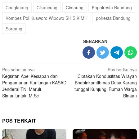
Cangkuang
Cikancung
Cimaung
Kapolresta Bandung
Kombes Pol Kusworo Wibowo SH SIK MH
polresta Bandung
Soreang
SEBARKAN
Navigasi
Pos sebelumnya
Pos berikutnya
Kegiatan Apel Kesiapan dan
Ciptakan Kondusifitas Wilayah
pos
Pengamanan Kunjungan KASAD
Bhabinkamtibmas Desa Karang
Jenderal TNI Maruli
tunggal Kunjungi Rumah Warga
Simanjuntak, M.Sc
Binaan
POS TERKAIT