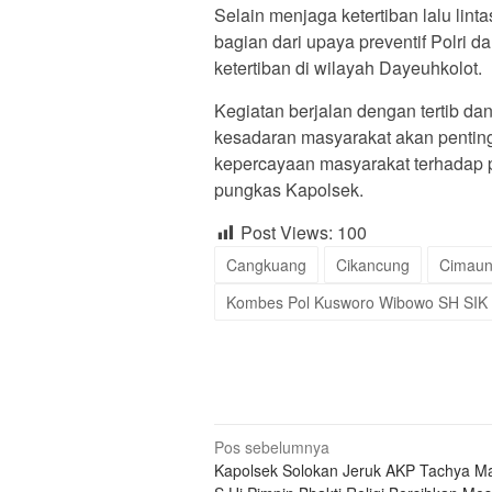
Selain menjaga ketertiban lalu lint
bagian dari upaya preventif Polr
ketertiban di wilayah Dayeuhkolot.
Kegiatan berjalan dengan tertib d
kesadaran masyarakat akan pentin
kepercayaan masyarakat terhadap p
pungkas Kapolsek.
Post Views:
100
Cangkuang
Cikancung
Cimau
Kombes Pol Kusworo Wibowo SH SIK
Navigasi
Pos sebelumnya
Kapolsek Solokan Jeruk AKP Tachya Ma
pos