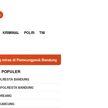
n
KRIMINAL
POLRI
TNI
ungpeuk Bandung, Polisi Sita 7.000 Botol Berbagai Merek
K POPULER
OLRESTA BANDUNG
APOLRESTA BANDUNG
OREANG
IKANCUNG