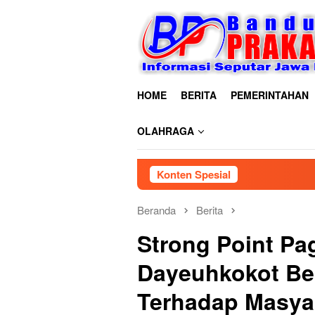
Loncat
ke
konten
HOME
BERITA
PEMERINTAHAN
OLAHRAGA
Konten Spesial
Beranda
Berita
Strong Point Pag
Dayeuhkokot Be
Terhadap Masya