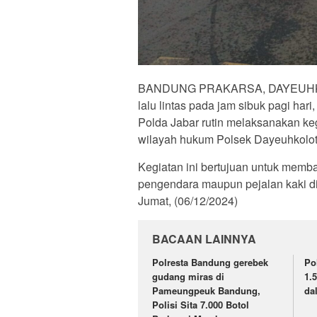
BANDUNG PRAKARSA, DAYEUHKOLOT
lalu lintas pada jam sibuk pagi ha
Polda Jabar rutin melaksanakan kegia
wilayah hukum Polsek Dayeuhkolot
Kegiatan ini bertujuan untuk memb
pengendara maupun pejalan kaki d
Jumat, (06/12/2024)
BACAAN LAINNYA
Polresta Bandung gerebek
Po
gudang miras di
1.
Pameungpeuk Bandung,
da
Polisi Sita 7.000 Botol