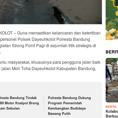
 – Guna memastikan kelancaran dan ketertiban
ri, personel Polsek Dayeuhkolot Polresta Bandung
tan Strong Point Pagi di sejumlah titik strategis di
BERI
.
antu masyarakat, khususnya para pengguna jalan baik
i jalan Moh Toha Dayeuhkolot Kabupaten Bandung,
lresta Bandung Tindak
Polresta Bandung Dukung
589 Motor Knalpot Brong
Program Pemerintah
,
BERITA
lam Sebulan
Kembangkan Budidaya
Kolabo
Bawang Putih
Berbu