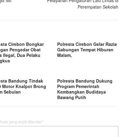
d Siti
Pelayanan Pengaturan Lalu Lintas di
Perempatan Sekolah
esta Cirebon Bongkar
Polresta Cirebon Gelar Razia
ngan Pengedar Obat
Gabungan Tempat Hiburan
s Ilegal, Dua Pelaku
Malam,
ngkus
esta Bandung Tindak
Polresta Bandung Dukung
9 Motor Knalpot Brong
Program Pemerintah
m Sebulan
Kembangkan Budidaya
Bawang Putih
Ruas yang wajib ditandai
*