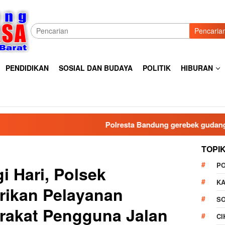
Pencaria
PENDIDIKAN
SOSIAL DAN BUDAYA
POLITIK
HIBURAN
Polresta Bandung gerebek gudang miras di Pame
TOPI
P
i Hari, Polsek
K
rikan Pelayanan
S
rakat Pengguna Jalan
C