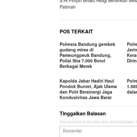
S.Hi Pimpin Bhakti Religi Bersihkan Mesji
Patimah
POS TERKAIT
Polresta Bandung gerebek
Polr
gudang miras di
Jari
Pameungpeuk Bandung,
Kera
Polisi Sita 7.000 Botol
Diri
Berbagai Merek
Kapolda Jabar Hadiri Haul
Polr
Pondok Buntet, Ajak Ulama
1.58
dan Polri Bersinergi Jaga
dala
Kondusivitas Jawa Barat
Tinggalkan Balasan
Alamat email Anda tidak akan dipublikasikan.