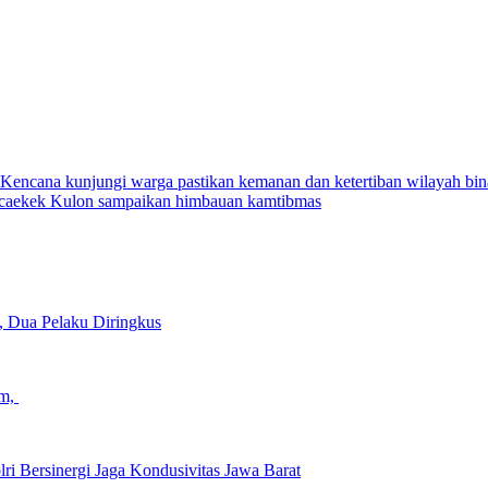
encana kunjungi warga pastikan kemanan dan ketertiban wilayah bi
caekek Kulon sampaikan himbauan kamtibmas
l, Dua Pelaku Diringkus
am,
ri Bersinergi Jaga Kondusivitas Jawa Barat