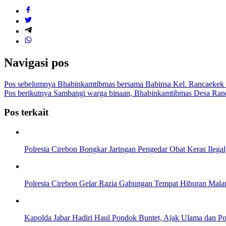
Navigasi pos
Pos sebelumnya
Bhabinkamtibmas bersama Babinsa Kel. Rancaekek K
Pos berikutnya
Sambangi warga binaan, Bhabinkamtibmas Desa Ran
Pos terkait
Polresta Cirebon Bongkar Jaringan Pengedar Obat Keras Ilega
Polresta Cirebon Gelar Razia Gabungan Tempat Hiburan Mal
Kapolda Jabar Hadiri Haul Pondok Buntet, Ajak Ulama dan Pol