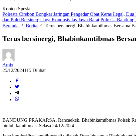
Konten Spesial
Polresta Cirebon Bongkar Jaringan Pengedar Obat Keras Ilegal, Dua
dan Polri Bersinergi Jaga Kondusivitas Jawa Barat
Polresta Bandung
Beranda
Berita
Terus bersinergi, Bhabinkamtibmas Bersama B
Terus bersinergi, Bhabinkamtibmas Bers
Amix
25/12/2024
115 Dilihat
BANDUNG PRAKARSA, Rancaekek, Bhabinkamtibmas Polsek Rancaeke
binluh kamtibmas. Selasa 24/12/2024
Jaga kondusifitas kamtibmas di wilayah Desa binaanya Bhabinkamt