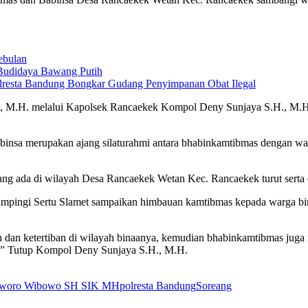
ebulan
Budidaya Bawang Putih
olresta Bandung Bongkar Gudang Penyimpanan Obat Ilegal
 M.H. melalui Kapolsek Rancaekek Kompol Deny Sunjaya S.H., M.H. 
insa merupakan ajang silaturahmi antara bhabinkamtibmas dengan war
g ada di wilayah Desa Rancaekek Wetan Kec. Rancaekek turut serta
dampingi Sertu Slamet sampaikan himbauan kamtibmas kepada warga bi
n ketertiban di wilayah binaanya, kemudian bhabinkamtibmas juga men
a.” Tutup Kompol Deny Sunjaya S.H., M.H.
sworo Wibowo SH SIK MH
polresta Bandung
Soreang