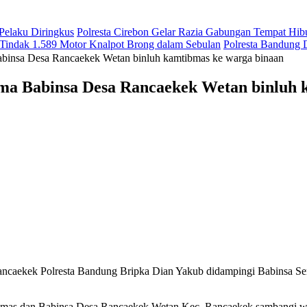
 Pelaku Diringkus
Polresta Cirebon Gelar Razia Gabungan Tempat Hi
 Tindak 1.589 Motor Knalpot Brong dalam Sebulan
Polresta Bandung
abinsa Desa Rancaekek Wetan binluh kamtibmas ke warga binaan
ama Babinsa Desa Rancaekek Wetan binluh 
k Polresta Bandung Bripka Dian Yakub didampingi Babinsa Sertu
ibmas dan Babinsa Desa Rancaekek Wetan Kec. Rancaekek sambangi w