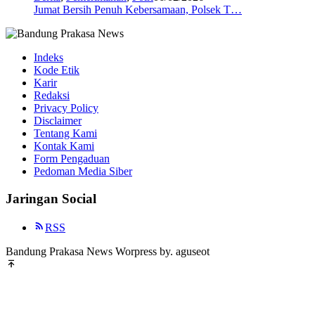
Jumat Bersih Penuh Kebersamaan, Polsek T…
Indeks
Kode Etik
Karir
Redaksi
Privacy Policy
Disclaimer
Tentang Kami
Kontak Kami
Form Pengaduan
Pedoman Media Siber
Jaringan Social
RSS
Bandung Prakasa News Worpress by. aguseot