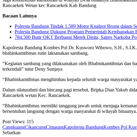
Rancaekek Wetan kec Rancaekek Kab Bandung
Bacaan Lainnya
Polresta Bandung Tindak 1.589 Motor Knalpot Brong dalam S
Polresta Bandung Dukung Program Pemerintah Kembangkan 
784.500 Butir OKT Berbagai Merek Disita, Satres Narkoba P
Kapolresta Bandung Kombes Pol Dr. Kusworo Wibowo, S.H., S.I.K.,
bhabinkamtibmas rutin laksanakan sambang.
“Kegiatan sambang yang dilaksanakan oleh Bhabinkamtibmas dan bab
terkendali” tutur Deny Sunjaya
“Bhabinkamtibmas menghimbau kepada seluruh warga masyarakat yan
Dalam silaturahmi dan bincang pagi tersebut, Bripka Dian Yakub di
Rancaekek wetan Kec. Rancaekek.
“Bhabinkamtibmas memiliki tanggung jawab untuk menjaga kemanan da
bersentuhan langsung dengan warga masyarakat di wilayah binaany
Post Views:
115
Cangkuang
Cikancung
Cimaung
Kapolresta Bandung
Kombes Pol Ku
Sebarkan