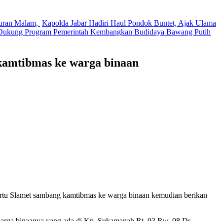
buran Malam,
Kapolda Jabar Hadiri Haul Pondok Buntet, Ajak Ulama
 Dukung Program Pemerintah Kembangkan Budidaya Bawang Putih
kamtibmas ke warga binaan
 Slamet sambang kamtibmas ke warga binaan kemudian berikan
arga binaanya yang ada di Kp. Sukamanah Rt. 03 Rw. 08 Ds.