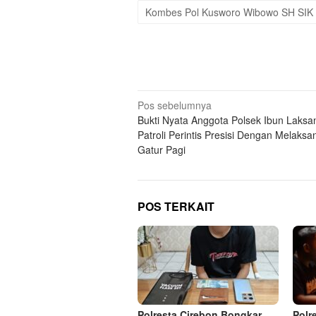
Kombes Pol Kusworo Wibowo SH SIK
Navigasi
Pos sebelumnya
Bukti Nyata Anggota Polsek Ibun Laks
pos
Patroli Perintis Presisi Dengan Melaks
Gatur Pagi
POS TERKAIT
Polresta Cirebon Bongkar
Polr