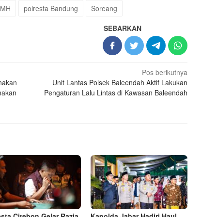
 MH
polresta Bandung
Soreang
SEBARKAN
Pos berikutnya
anakan
Unit Lantas Polsek Baleendah Aktif Lakukan
anakan
Pengaturan Lalu Lintas di Kawasan Baleendah
esta Cirebon Gelar Razia
Kapolda Jabar Hadiri Haul