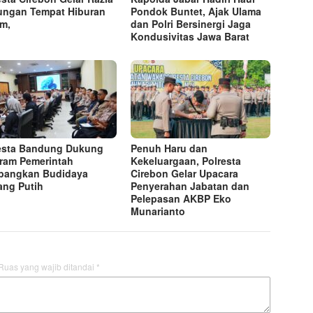
ngan Tempat Hiburan
Pondok Buntet, Ajak Ulama
am,
dan Polri Bersinergi Jaga
Kondusivitas Jawa Barat
esta Bandung Dukung
Penuh Haru dan
ram Pemerintah
Kekeluargaan, Polresta
bangkan Budidaya
Cirebon Gelar Upacara
ng Putih
Penyerahan Jabatan dan
Pelepasan AKBP Eko
Munarianto
Ruas yang wajib ditandai
*