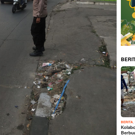
BERI
,
BERITA
Kolabo
Berbu