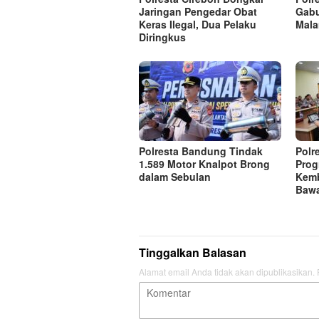
Jaringan Pengedar Obat
Gabu
Keras Ilegal, Dua Pelaku
Mal
Diringkus
Polresta Bandung Tindak
Polr
1.589 Motor Knalpot Brong
Prog
dalam Sebulan
Kem
Bawa
Tinggalkan Balasan
Alamat email Anda tidak akan dipublikasikan.