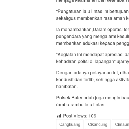
“Pengaturan lalu lintas ini bertuj
sekaligus memberikan rasa aman ke
Ia menambahkan,Dalam operasi ter
pengendara yang mengalami kesulit
memberikan edukasi kepada penggun
“Kegiatan ini mendapat apresiasi d
kehadiran polisi di lapangan”.ujarn
Dengan adanya pelayanan ini, dihara
kondusif dan tertib, sehingga aktiv
hambatan.
Polsek Baleendah juga mengimbau m
rambu-rambu lalu lintas.
Post Views:
106
Cangkuang
Cikancung
Cimau