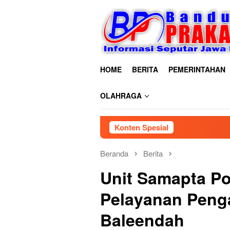
Loncat
ke
konten
HOME
BERITA
PEMERINTAHAN
OLAHRAGA
Konten Spesial
Beranda
Berita
Unit Samapta P
Pelayanan Penga
Baleendah