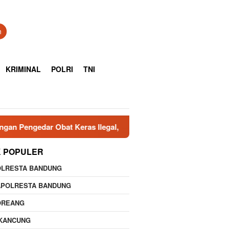
n
KRIMINAL
POLRI
TNI
at Keras Ilegal, Dua Pelaku Diringkus
Polresta Cirebon
K POPULER
OLRESTA BANDUNG
APOLRESTA BANDUNG
OREANG
IKANCUNG