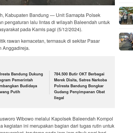
Kabupaten Bandung — Unit Samapta Polsek
pengaturan lalu lintas di wilayah Baleendah untuk
asyarakat pada Kamis pagi (5/12/2024).
titik rawan kemacetan, termasuk di sekitar Pasar
 Anggadireja.
lresta Bandung Dukung
784.500 Butir OKT Berbagai
ogram Pemerintah
Merek Disita, Satres Narkoba
mbangkan Budidaya
Polresta Bandung Bongkar
wang Putih
Gudang Penyimpanan Obat
Ilegal
usworo Wibowo melalui Kapolsek Baleendah Kompol
egiatan ini merupakan bagian dari tugas rutin untuk
asyarakat, terutama pada jam-jam sibuk pagi hari.