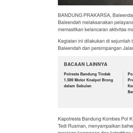
BANDUNG PRAKARSA, Baleendah, 
Baleendah melaksanakan pelayanan 
memastikan kelancaran aktivitas m
Kegiatan ini dilakukan di sejumlah 
Baleendah dan persimpangan Jalan
BACAAN LAINNYA
Polresta Bandung Tindak
Po
1.589 Motor Knalpot Brong
Pr
dalam Sebulan
Ke
Ba
Kapolresta Bandung Kombes Pol K
Tedi Rusman, menyampaikan bahwa k
menjaga keamanan dan ketertiban m