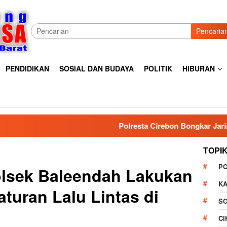
Pencaria
PENDIDIKAN
SOSIAL DAN BUDAYA
POLITIK
HIBURAN
Polresta Cirebon Bongkar Jaringan Pengedar Ob
TOPI
P
olsek Baleendah Lakukan
K
turan Lalu Lintas di
S
C