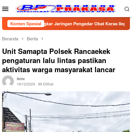
Loncat
Menu
ke
Mobile
konten
irebon Bongkar Jaringan Pengedar Obat Keras Ilegal, Dua Pelak
Konten Spesial
Beranda
Berita
Unit Samapta Polsek Rancaekek
pengaturan lalu lintas pastikan
aktivitas warga masyarakat lancar
Amix
16/12/2024
99 Dilihat