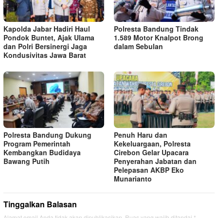
Kapolda Jabar Hadiri Haul
Polresta Bandung Tindak
Pondok Buntet, Ajak Ulama
1.589 Motor Knalpot Brong
dan Polri Bersinergi Jaga
dalam Sebulan
Kondusivitas Jawa Barat
Polresta Bandung Dukung
Penuh Haru dan
Program Pemerintah
Kekeluargaan, Polresta
Kembangkan Budidaya
Cirebon Gelar Upacara
Bawang Putih
Penyerahan Jabatan dan
Pelepasan AKBP Eko
Munarianto
Tinggalkan Balasan
Alamat email Anda tidak akan dipublikasikan.
Ruas yang wajib ditandai
*