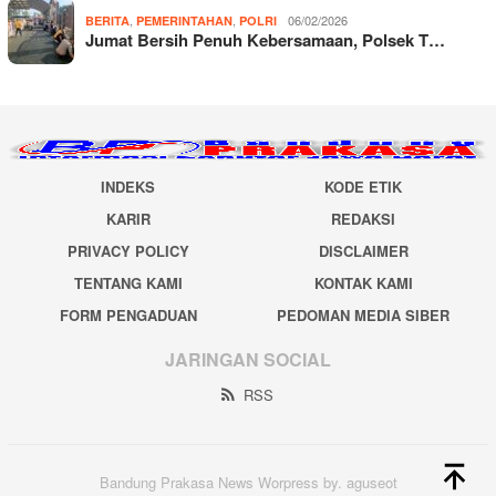
,
,
06/02/2026
BERITA
PEMERINTAHAN
POLRI
Jumat Bersih Penuh Kebersamaan, Polsek T…
INDEKS
KODE ETIK
KARIR
REDAKSI
PRIVACY POLICY
DISCLAIMER
TENTANG KAMI
KONTAK KAMI
FORM PENGADUAN
PEDOMAN MEDIA SIBER
JARINGAN SOCIAL
RSS
Bandung Prakasa News Worpress by. aguseot