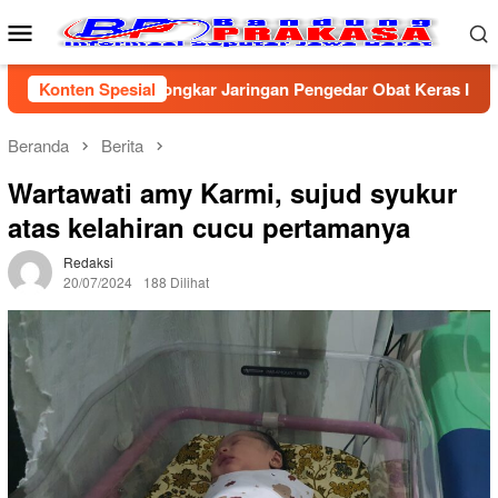
Loncat
Menu
ke
Mobile
konten
 Cirebon Bongkar Jaringan Pengedar Obat Keras Ilegal, Dua Pel
Konten Spesial
Beranda
Berita
Wartawati amy Karmi, sujud syukur
atas kelahiran cucu pertamanya
Redaksi
20/07/2024
188 Dilihat