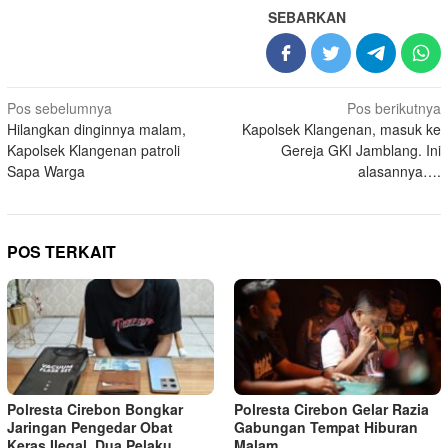
SEBARKAN
Navigasi
Pos sebelumnya
Pos berikutnya
Hilangkan dinginnya malam,
Kapolsek Klangenan, masuk ke
pos
Kapolsek Klangenan patroli
Gereja GKI Jamblang. Ini
Sapa Warga
alasannya….
POS TERKAIT
Polresta Cirebon Bongkar
Polresta Cirebon Gelar Razia
Jaringan Pengedar Obat
Gabungan Tempat Hiburan
Keras Ilegal, Dua Pelaku
Malam,