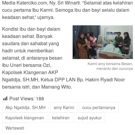
Media Katerciko.com, Ny. Sri Winarti. “Selamat atas kelahiran
cucu pertama Ibu Karmi. Semoga ibu dan bayi selalu dalam
keadaan sehat,” ujarnya.
Kondisi ibu dan bayi dalam
keadaan sehat. Banyak
saudara dan sahabat yang
hadir untuk memberikan
selamat, di antaranya besan
Karmi amy bersama Besan,
Ibu Uneri bersama Ozi,
menantu dan cucunya
Kapolsek Klangenan AKP
Ngatidja, SH.MH, Ketua DPP LAN Bp. Hakim Ryadi Noor
bersama istri, dan Mamang Wito.
Post Views:
188
Akp Ngatidja. SH.MH
amy Karmi
cucu pertamanya
Kapolsek klangenan
kelahiran
sujud syukur
Wartawati